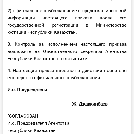
О Системе
2) официальное опубликование в средствах массовой
информации настоящего приказа после его
Обучение
государственной регистрации в Министерстве
Тарифы
юстиции Республики Казахстан.
3. Контроль за исполнением настоящего приказа
Тестирование для
возложить на Ответственного секретаря Агентства
бухгалтера
Республики Казахстан по статистике.
4. Настоящий приказ вводится в действие после дня
его первого официального опубликования.
И.о. Пред­се­да­те­ля
Ж. Джар­кин­ба­ев
"СОГЛАСОВАН"
И.о. Председателя Агентства
Республики Казахстан