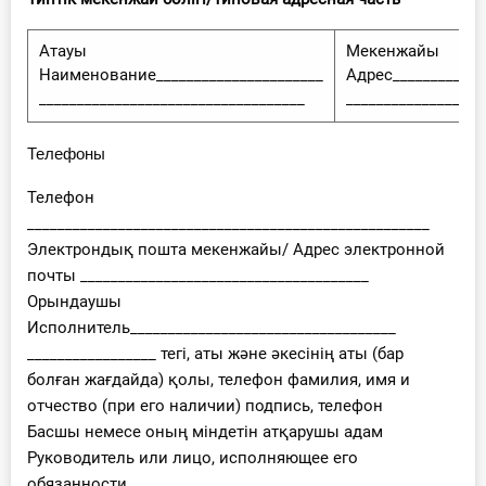
Атауы
Мекенжайы
Наименование______________________
Адрес____________
___________________________________
__________________
Телефоны
Телефон
_____________________________________________________
Электрондық пошта мекенжайы/ Адрес электронной
почты ______________________________________
Орындаушы
Исполнитель___________________________________
_________________ тегі, аты және әкесінің аты (бар
болған жағдайда) қолы, телефон фамилия, имя и
отчество (при его наличии) подпись, телефон
Басшы немесе оның міндетін атқарушы адам
Руководитель или лицо, исполняющее его
обязанности