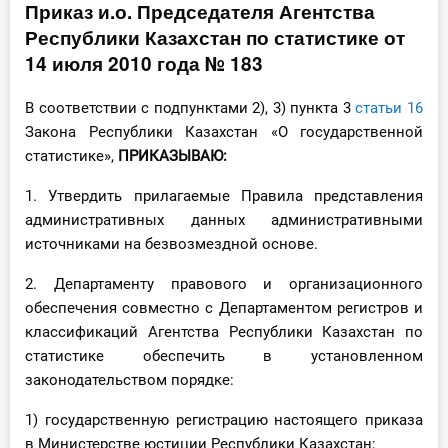
Приказ и.о. Председателя Агентства
Инструменты
Республики Казахстан по статистике от
14 июля 2010 года № 183
Вебинары
В соответствии с подпунктами 2), 3) пункта 3
статьи 16
Справочник бухгалтера
Закона Республики Казахстан «О государственной
статистике»,
ПРИКАЗЫВАЮ:
Участник ВЭД
1. Утвердить прилагаемые Правила представления
административных данных административными
Практика ИП
источниками на безвозмездной основе.
Кадры. Труд. Зарплата.
2. Департаменту правового и организационного
обеспечения совместно с Департаментом регистров и
Учет по отраслям
классификаций Агентства Республики Казахстан по
статистике обеспечить в установленном
Юридический помощник
законодательством порядке:
Интернет-магазин
1) государственную регистрацию настоящего приказа
в Министерстве юстиции Республики Казахстан;