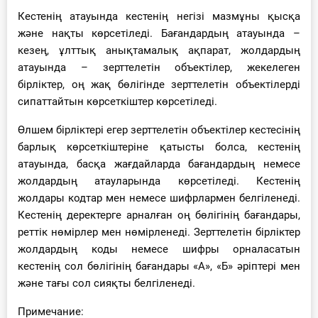
Кестенің атауында кестенің негізі мазмұны қысқа
және нақты көрсетіледі. Бағандардың атауында –
кезең, ұлттық анықтамалық ақпарат, жолдардың
атауында – зерттелетін объектілер, жекелеген
бірліктер, оң жақ бөлігінде зерттелетін объектілерді
сипаттайтын көрсеткіштер көрсетіледі.
Өлшем бірліктері егер зерттелетін объектілер кестесінің
барлық көрсеткіштеріне қатысты болса, кестенің
атауында, басқа жағдайларда бағандардың немесе
жолдардың атауларында көрсетіледі. Кестенің
жолдары кодтар мен немесе шифрлармен белгіленеді.
Кестенің деректерге арналған оң бөлігінің бағандары,
реттік нөмірлер мен нөмірленеді. Зерттелетін бірліктер
жолдардың коды немесе шифры орналасатын
кестенің сол бөлігінің бағандары «А», «Б» әріптері мен
және тағы сол сияқты белгіленеді.
Примечание: