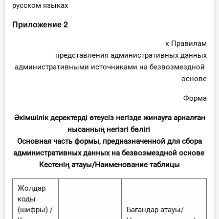
русском языках
Приложение 2
к Правилам
представления административных данных
административными источниками на безвозмездной
основе
Форма
Әкімшілік деректерді өтеусіз негізде жинауға арналған
нысанның негізгі бөлігі
Основная часть формы, предназначенной для сбора
административных данных на безвозмездной основе
Кестенің атауы/Наименование таблицы
Жолдар
коды
(шифры) /
Бағандар атауы/