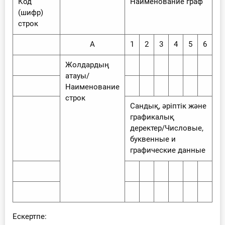
Код
Наименование граф
(шифр)
строк
А
1
2
3
4
5
6
Жолдардың
атауы/
Наименование
строк
Сандық, әріптік және
графикалық
деректер/Числовые,
буквенные и
графические данные
Ескертпе: