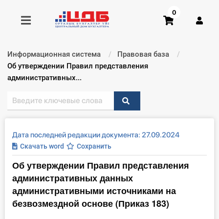
0
Информационная система
Правовая база
Получить консультацию
Текущий:
Об утверждении Правил представления
административных...
Купить доступ
Главная ИС
Дата последней редакции документа: 27.09.2024
Формы
Скачать word
Сохранить
Об утверждении Правил представления
Консультации
административных данных
Правовая база
административными источниками на
безвозмездной основе (Приказ 183)
Библиотека бухгалтера