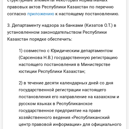
структурные элементы некоторых нормативных
О Системе
правовых актов Республики Казахстан по перечню
согласно
приложению
к настоящему постановлению.
Обучение
3. Департаменту надзора за банками (Кизатов О.Т.) в
Тарифы
установленном законодательством Республики
Казахстан порядке обеспечить:
Тестирование для
1) совместно с Юридическим департаментом
бухгалтера
(Сарсенова Н.В.) государственную регистрацию
настоящего постановления в Министерстве
юстиции Республики Казахстан;
2) в течение десяти календарных дней со дня
государственной регистрации настоящего
постановления его направление на казахском и
русском языках в Республиканское
государственное предприятие на праве
хозяйственного ведения «Республиканский
центр правовой информации» для официального