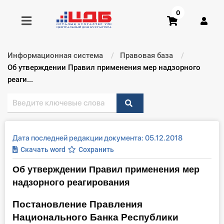
0
Информационная система
Правовая база
Получить консультацию
Текущий:
Об утверждении Правил применения мер надзорного
реаги...
Купить доступ
Главная ИС
Дата последней редакции документа: 05.12.2018
Формы
Скачать word
Сохранить
Об утверждении Правил применения мер
Консультации
надзорного реагирования
Правовая база
Постановление Правления
Национального Банка Республики
Библиотека бухгалтера