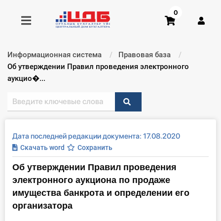
0
Информационная система
Правовая база
Получить консультацию
Текущий:
Об утверждении Правил проведения электронного
аукцио�...
Купить доступ
Главная ИС
Дата последней редакции документа: 17.08.2020
Формы
Скачать word
Сохранить
Об утверждении Правил проведения
Консультации
электронного аукциона по продаже
Правовая база
имущества банкрота и определении его
организатора
Библиотека бухгалтера