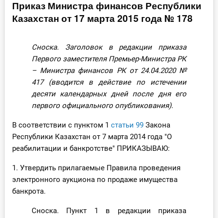
Приказ Министра финансов Республики
Инструменты
Казахстан от 17 марта 2015 года № 178
Вебинары
Сноска. Заголовок в редакции приказа
Первого заместителя Премьер-Министра РК
Справочник бухгалтера
– Министра финансов РК от 24.04.2020
№
417
(вводится в действие по истечении
Участник ВЭД
десяти календарных дней после дня его
первого официального опубликования).
Практика ИП
В соответствии с пунктом 1
статьи 99
Закона
Кадры. Труд. Зарплата.
Республики Казахстан от 7 марта 2014 года "О
реабилитации и банкротстве" ПРИКАЗЫВАЮ:
Учет по отраслям
1. Утвердить прилагаемые Правила проведения
Юридический помощник
электронного аукциона по продаже имущества
банкрота.
Интернет-магазин
Сноска. Пункт 1 в редакции приказа