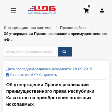
0
Информационная система
Правовая база
Получить консультацию
Текущий:
Об утверждении Правил реализации преимущественного
п�...
Купить доступ
Главная ИС
Дата последней редакции документа: 28.09.2015
Формы
Скачать word
Сохранить
Об утверждении Правил реализации
Консультации
преимущественного права Республики
Правовая база
Казахстан на приобретение полезных
ископаемых
Библиотека бухгалтера