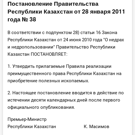
Постановление Правительства
Инструменты
Республики Казахстан от 28 января 2011
года № 38
Вебинары
В соответствии с подпунктом 28) статьи 16 Закона
Справочник бухгалтера
Республики Казахстан от 24 июня 2010 года "О недрах
и недропользовании" Правительство Республики
Участник ВЭД
Казахстан ПОСТАНОВЛЯЕТ:
1. Утвердить прилагаемые Правила реализации
Практика ИП
преимущественного права Республики Казахстан на
приобретение полезных ископаемых.
Кадры. Труд. Зарплата.
2. Настоящее постановление вводится в действие по
Учет по отраслям
истечении десяти календарных дней после первого
официального опубликования.
Юридический помощник
Премьер-Министр
Интернет-магазин
Республики Казахстан К. Масимов