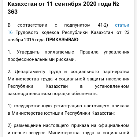
Казахстан от 11 сентября 2020 года №
Инструменты
363
Вебинары
В соответствии с подпунктом 41-2)
статьи
16
Трудового кодекса Республики Казахстан от 23
ноября 2015 года
ПРИКАЗЫВАЮ
:
Справочник бухгалтера
1. Утвердить прилагаемые Правила управления
Участник ВЭД
профессиональными рисками.
Практика ИП
2. Департаменту труда и социального партнерства
Министерства труда и социальной защиты населения
Кадры. Труд. Зарплата.
Республики Казахстан в установленном
законодательством порядке обеспечить:
Учет по отраслям
1) государственную регистрацию настоящего приказа
Юридический помощник
в Министерстве юстиции Республики Казахстан;
2) размещение настоящего приказа на официальном
Интернет-магазин
интернет-ресурсе Министерства труда и социальной