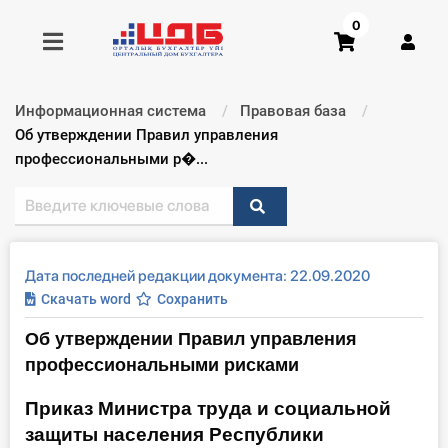
0
Информационная система
Правовая база
Получить консультацию
Текущий:
Об утверждении Правил управления
профессиональными р�...
Купить доступ
Главная ИС
Дата последней редакции документа: 22.09.2020
Формы
Скачать word
Сохранить
Об утверждении Правил управления
Консультации
профессиональными рисками
Правовая база
Приказ Министра труда и социальной
защиты населения Республики
Библиотека бухгалтера