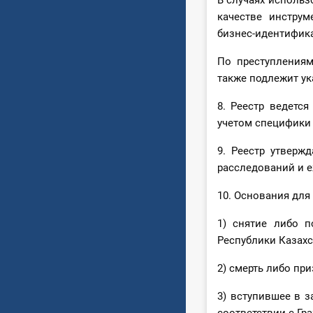
В случаях использ
качестве инструм
бизнес-идентифик
По преступлениям
также подлежит у
8. Реестр ведетс
учетом специфики
9. Реестр утверж
расследований и е
10. Основания для
1) снятие либо п
Республики Казахс
2) смерть либо пр
3) вступившее в з