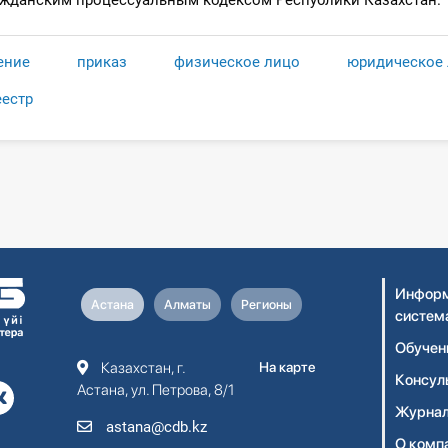
ажданским процессуальным кодексом Республики Казахстан.
ение
приказ
физическое лицо
юридическое
еестр
Информ
Астана
Алматы
Регионы
систем
Обучен
Казахстан, г.
На карте
Консул
Астана, ул. Петрова, 8/1
Журнал
astana@cdb.kz
О комп