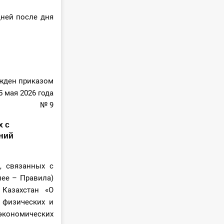
дней после дня
мониторингу
жден приказом
5 мая 2026 года
№ 9
х с
ний
, связанных с
ее – Правила)
 Казахстан «О
 физических и
экономических