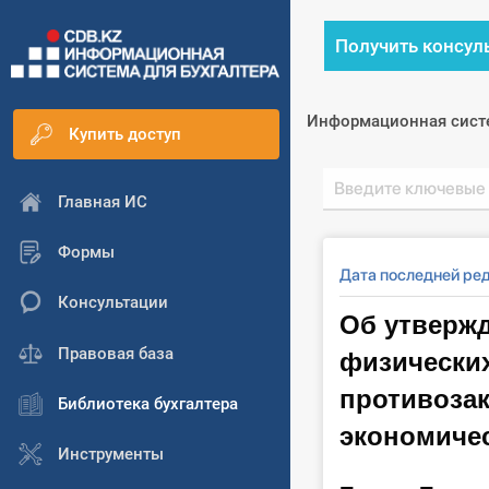
Получить консул
Информационная сист
Купить доступ
Главная ИС
Формы
Дата последней ре
Консультации
Об утвержд
физических
Правовая база
противоза
Библиотека бухгалтера
экономичес
Инструменты