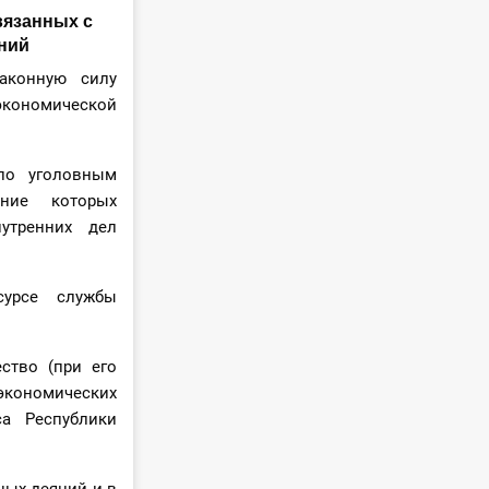
вязанных с
ний
аконную силу
экономической
по уголовным
ание которых
утренних дел
сурсе службы
ство (при его
экономических
са Республики