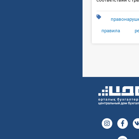
соответствии с Гр
правонаруш
правила
р