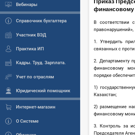
Приказ Предс
Вебинары
финансовому м
Справочник бухгалтера
В соответствии 
правонарушений»,
Участник ВЭД
1. Утвердить при
Практика ИП
связанных с прот
2. Департаменту п
Кадры. Труд. Зарплата.
финансовому мон
порядке обеспечит
Учет по отраслям
1) государственн
Юридический помощник
Казахстан;
2) размещение нас
Интернет-магазин
финансовому мони
О Системе
3. Контроль за и
Председателя Аген