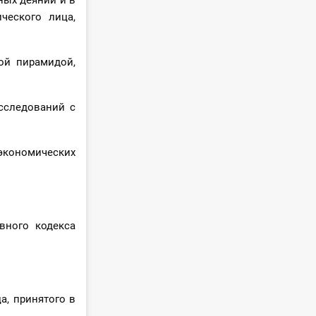
ных деяний и в
ческого лица,
ой пирамидой,
сследований с
экономических
вного кодекса
а, принятого в