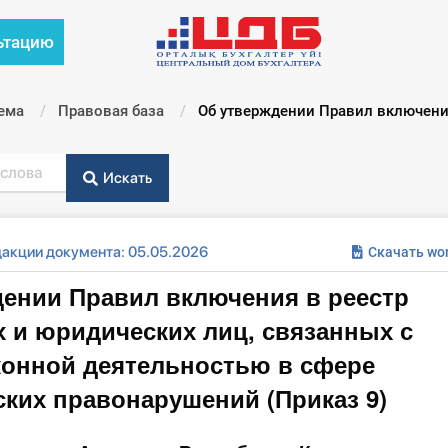
ьтацию
ема
Правовая база
Текущий:
Об утверждении Правил включения 
Искать
дакции документа: 05.05.2026
Скачать wo
ении Правил включения в реестр
 и юридических лиц, связанных с
конной деятельностью в сфере
ких правонарушений (Приказ 9)