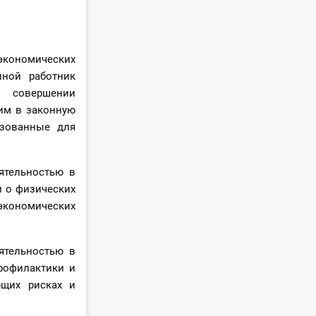
кономических
иной работник
 совершении
им в законную
ьзованные для
ятельностью в
й о физических
экономических
ятельностью в
рофилактики и
ющих рисках и