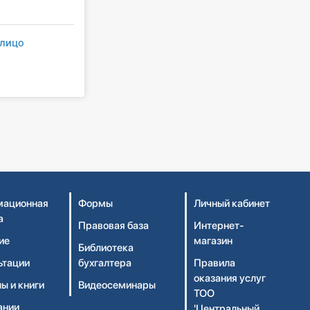
 лицо
ационная
Формы
Личный кабинет
а
Правовая база
Интернет-
ие
магазин
Библиотека
ьтации
бухгалтера
Правила
оказания услуг
ы и книги
Видеосеминары
ТОО
ании
'Центральный