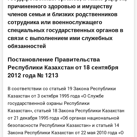
причиненного здоровью и имуществу
Инструменты
членов семьи и близких родственников
сотрудника или военнослужащего
Вебинары
специальных государственных органов в
связи с выполнением ими служебных
Справочник бухгалтера
обязанностей
Участник ВЭД
Постановление Правительства
Республики Казахстан от 18 сентября
Практика ИП
2012 года № 1213
Кадры. Труд. Зарплата.
В соответствии со статьей 19 Закона Республики
Казахстан от 3 октября 1995 года «О Службе
Учет по отраслям
государственной охраны Республики
Казахстан», статьей 18 Закона Республики Казахстан
Юридический помощник
от 21 декабря 1995 года «Об органах национальной
безопасности Республики Казахстан» и статьей 14
Интернет-магазин
Закона Республики Казахстан от 22 мая 2010 года «О