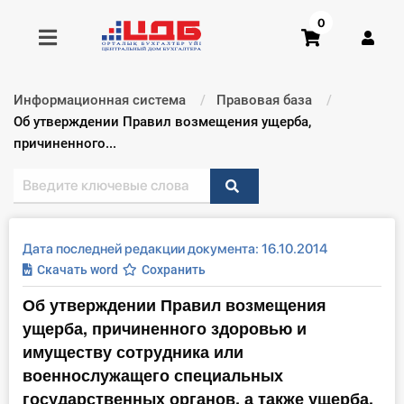
0
Информационная система
Правовая база
Получить консультацию
Текущий:
Об утверждении Правил возмещения ущерба,
причиненного...
Купить доступ
Главная ИС
Дата последней редакции документа: 16.10.2014
Формы
Скачать word
Сохранить
Об утверждении Правил возмещения
Консультации
ущерба, причиненного здоровью и
Правовая база
имуществу сотрудника или
военнослужащего специальных
Библиотека бухгалтера
государственных органов, а также ущерба,