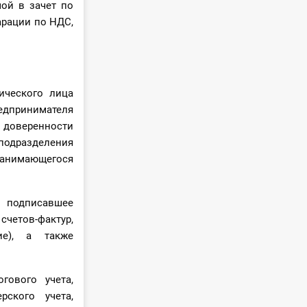
ой в зачет по
арации по НДС,
ического лица
едпринимателя
 доверенности
подразделения
занимающегося
и подписавшее
етов-фактур,
е), а также
гового учета,
рского учета,