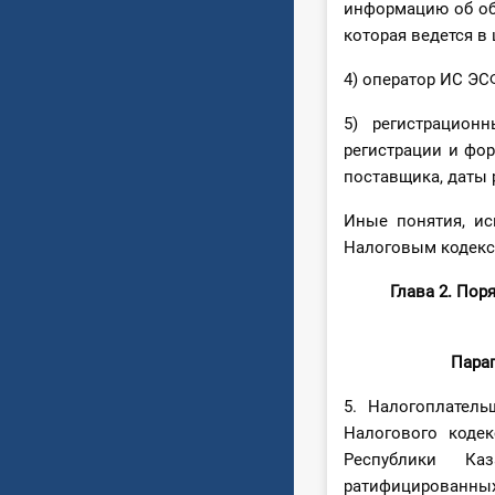
информацию об объ
которая ведется в
4) оператор ИС Э
5) регистрацио
регистрации и фо
поставщика, даты 
Иные понятия, ис
Налоговым кодекс
Глава 2. По
Параг
5. Налогоплател
Налогового коде
Республики Ка
ратифицированных