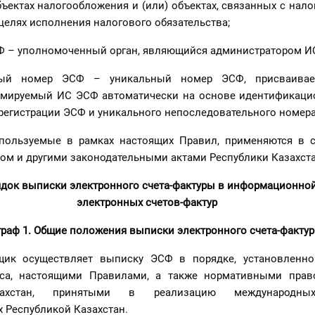
ектах налогообложения и (или) объектах, связанных с нал
 целях исполнения налогового обязательства;
СФ – уполномоченный орган, являющийся администратором И
нный номер ЭСФ – уникальный номер ЭСФ, присваива
рмируемый ИС ЭСФ автоматически на основе идентификаци
регистрации ЭСФ и уникального непоследовательного номера
пользуемые в рамках настоящих Правил, применяются в с
ом и другими законодательными актами Республики Казахста
рядок выписки электронного счета-фактуры в информационно
электронных счетов-фактур
раф 1. Общие положения выписки электронного счета-факту
ьщик осуществляет выписку ЭСФ в порядке, установленн
кса, настоящими Правилами, а также нормативными пра
захстан, принятыми в реализацию международных
 Республикой Казахстан.