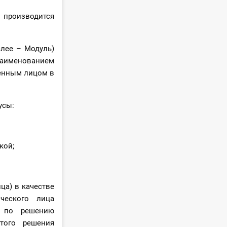
 производится
лее – Модуль)
наименованием
енным лицом в
усы:
кой;
ца) в качестве
ческого лица
ся по решению
того решения