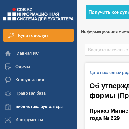
Получить консул
Информационная сист
Купить доступ
Главная ИС
Формы
Дата последней ред
Консультации
Об утвержд
формы (При
Правовая база
Библиотека бухгалтера
Приказ Минист
года № 629
Инструменты