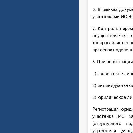
6. В рамках доку
участниками ИС Э
7. Контроль пере
осуществляется 
товаров, заявлен
пределах наделенн
8. При регистраци
1) физическое лиц
2) индивидуальны
3) юридическое ли
Регистрация юриди
участника ИС Э
(структурного п
учредителя (учр