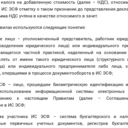
налога на добавленную стоимость (далее – НДС), относим
 ИС ЭСФ отметку о таком признании до представления декл
умма НДС учтена в качестве относимого в зачет.
авилах используются следующие понятия:
е лицо – уполномоченный представитель, работник юрид
дразделения юридического лица) или индивидуального пр
мающегося частной практикой, наделенный на основании
лять от имени такого юридического лица (структурного 
ца) или индивидуального предпринимателя либо лица, 
, операциями в процессе документооборота в ИС ЭСФ;
ЭСФ – лицо, прошедшее биометрическую идентификацию 
спользовании информационной системы электронных сч
ожению к настоящим Правилам (далее – Соглашени
е в ИС ЭСФ;
ема участника ИС ЭСФ – система бухгалтерского и нало
ые первичных учетных документов, регистров бухгалте