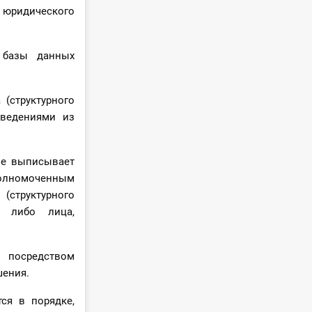
 юридического
 базы данных
(структурного
сведениями из
не выписывает
полномоченным
структурного
я либо лица,
 посредством
шения.
ся в порядке,