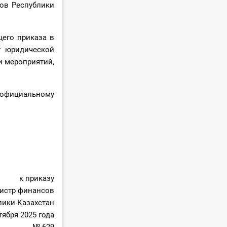
сов Республики
щего приказа в
т юридической
и мероприятий,
 официальному
ахстан
к приказу
истр финансов
лики Казахстан
тября 2025 года