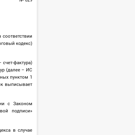
№ 629
в соответствии
оговый кодекс)
 счет-фактура)
р (далее – ИС
ных пунктом 1
щик выписывает
вии с Законом
овой подписи»
декса в случае