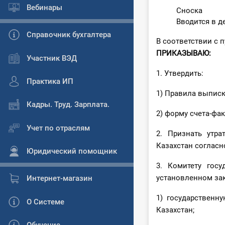
Вебинары
Сноска
Вводится в д
Справочник бухгалтера
В соответствии с 
ПРИКАЗЫВАЮ:
Участник ВЭД
1. Утвердить:
Практика ИП
1) Правила выписк
Кадры. Труд. Зарплата.
2) форму счета-фа
Учет по отраслям
2. Признать утр
Казахстан согласн
Юридический помощник
3. Комитету гос
установленном зак
Интернет-магазин
1) государственн
О Системе
Казахстан;