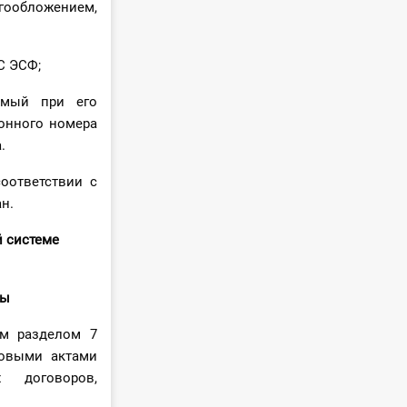
огообложением,
С ЭСФ;
емый при его
онного номера
.
оответствии с
н.
й системе
ры
ом разделом 7
вовыми актами
 договоров,