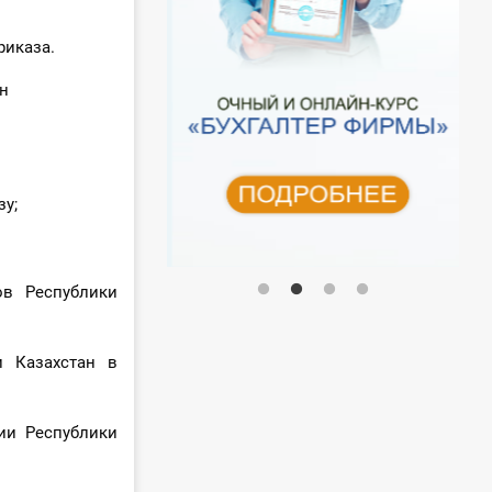
риказа.
н
зу;
ов Республики
и Казахстан в
ии Республики