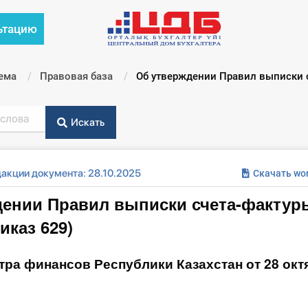
ьтацию
ема
Правовая база
Текущий:
Об утверждении Правил выписки с
Искать
акции документа: 28.10.2025
Скачать wo
ении Правил выписки счета-фактуры
каз 629)
ра финансов Республики Казахстан от 28 окт