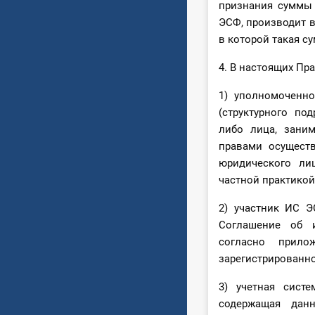
признания суммы 
ЭСФ, производит в
в которой такая с
4. В настоящих Пр
1) уполномоченно
(структурного по
либо лица, зани
правами осуществ
юридического ли
частной практикой
2) участник ИС 
Соглашение об и
согласно прил
зарегистрированно
3) учетная сист
содержащая данн