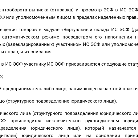
ментооборота выписка (отправка) и просмотр ЭСФ в ИС ЭСФ
СФ или уполномоченным лицом в пределах наделенных прав.
мещения товаров в модуле «Виртуальный склад» ИС ЭСФ (да
в автоматическом режиме посредством его наполнения 
ных (задекларированных) участником ИС ЭСФ или уполномоч
ых прав, и их списания.
и в ИС ЭСФ участнику ИС ЭСФ присваиваются следующие стат
о;
й предприниматель либо лицо, занимающееся частной практи
цо (структурное подразделение юридического лица).
ческого лица (структурного подразделения юридического ли
СФ производится исключительно руководителем юриди
одразделения юридического лица), который назначает
едителей) юридического лица или на основании приня