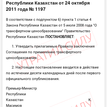
Республики Казахстан от 24 октября
Инструменты
2011 года № 1197
Вебинары
В соответствии с подпунктом 6) пункта 1 статьи 4
Закона Республики Казахстан от 5 июля 2008 года "О
трансфертном ценообразовании" Правительство
Справочник бухгалтера
Республики Казахстан
ПОСТАНОВЛЯЕТ
:
Участник ВЭД
1. Утвердить прилагаемые Правила заключения
Соглашения по применению трансфертного
Практика ИП
ценообразования.
Кадры. Труд. Зарплата.
2. Настоящее постановление вводится в действие
по истечении десяти календарных дней после первого
Учет по отраслям
официального опубликования.
Юридический помощник
Премьер-Министр
Республики
Интернет-магазин
Казахстан К.
Масимов