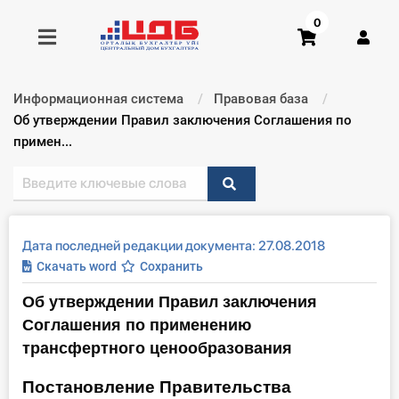
0
Информационная система
Правовая база
Получить консультацию
Текущий:
Об утверждении Правил заключения Соглашения по
примен...
Купить доступ
Главная ИС
Дата последней редакции документа: 27.08.2018
Формы
Скачать word
Сохранить
Об утверждении Правил заключения
Консультации
Соглашения по применению
Правовая база
трансфертного ценообразования
Постановление Правительства
Библиотека бухгалтера