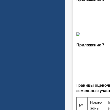
Приложение 7
Границы оценоч
земельные участ
Номер
Г
№
зоны
з