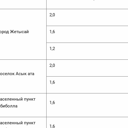
2,0
ород Жетысай
1,6
1,2
2,0
оселок Асык ата
1,6
аселенный пункт
1,6
биболла
аселенный пункт
1,6