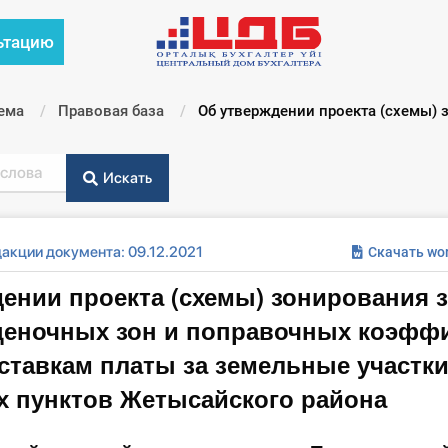
ьтацию
ема
Правовая база
Текущий:
Об утверждении проекта (схемы) з
Искать
акции документа: 09.12.2021
Скачать wo
ении проекта (схемы) зонирования 
ценочных зон и поправочных коэфф
ставкам платы за земельные участк
х пунктов Жетысайского района