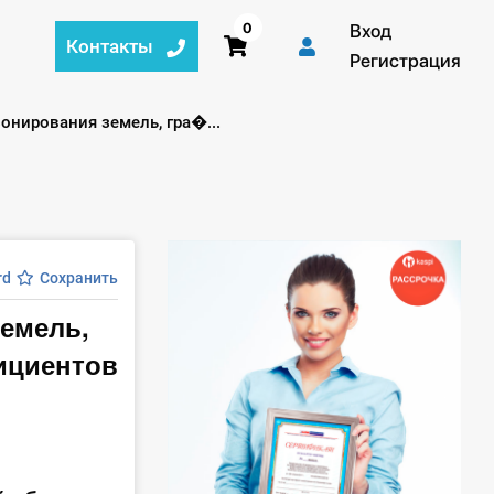
0
Вход
Контакты
Регистрация
онирования земель, гра�...
rd
Сохранить
земель,
ициентов
и