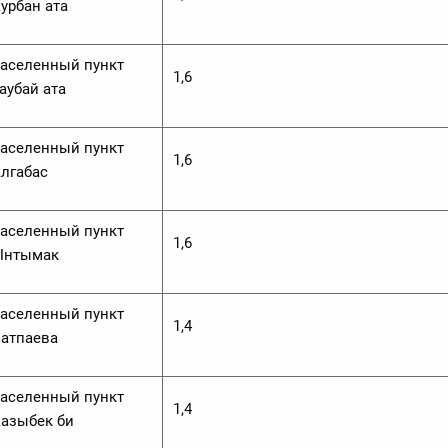
урбан ата
аселенный пункт
1,6
аубай ата
аселенный пункт
1,6
лгабас
аселенный пункт
1,6
Ынтымак
аселенный пункт
1,4
атпаева
аселенный пункт
1,4
азыбек би