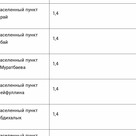
аселенный пункт
1,4
рай
аселенный пункт
1,4
бай
аселенный пункт
1,4
.Муратбаева
аселенный пункт
1,4
ейфуллина
аселенный пункт
1,4
бдихалык
аселенный пункт