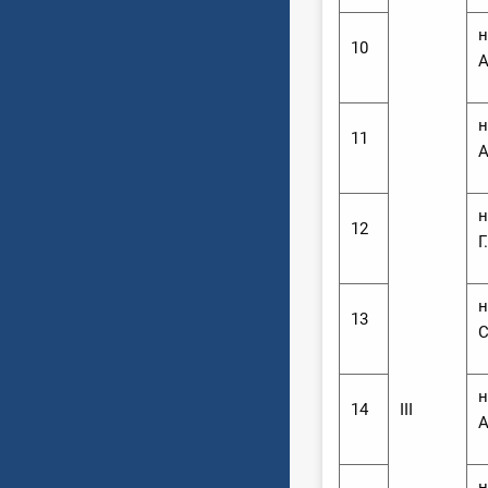
н
10
А
н
11
А
н
12
Г
н
13
С
н
14
ІІІ
А
н