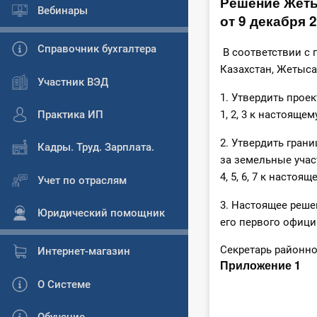
Решение Жеты
Вебинары
от 9 декабря 2
Справочник бухгалтера
В соответствии с 
Казахстан, Жетыс
Участник ВЭД
1. Утвердить прое
Практика ИП
1, 2, 3 к настояще
2. Утвердить гра
Кадры. Труд. Зарплата.
за земельные уча
4, 5, 6, 7 к настоя
Учет по отраслям
3. Настоящее реше
Юридический помощник
его первого офици
Секретарь рай
Интернет-магазин
Приложение 1
О Системе