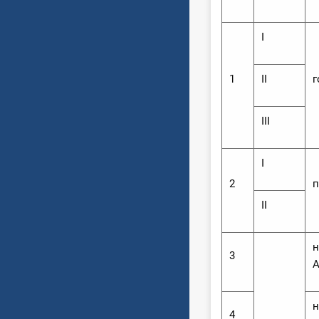
І
1
ІІ
г
ІІІ
І
2
п
ІІ
н
3
А
н
4