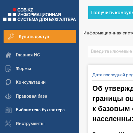
Получить консул
Информационная сист
Купить доступ
Главная ИС
Формы
Дата последней ред
Консультации
Об утвержд
границы о
Правовая база
к базовым 
Библиотека бухгалтера
населенны
Инструменты