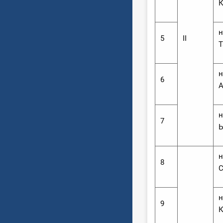
К
н
5
ІІ
Т
н
6
А
н
7
н
8
С
н
9
К