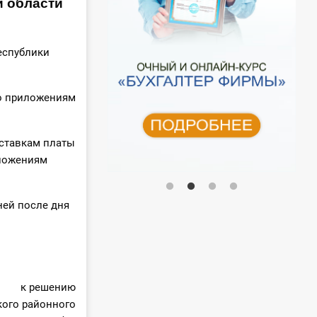
й области
Республики
но приложениям
 ставкам платы
иложениям
ней после дня
к решению
ого районного