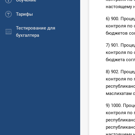
Обучение
настоящему 
Тарифы
6) 900. Проц
контроля по
Тестирование для
бюджетов со
бухгалтера
7) 901. Проц
контроля по
бюджета сог
8) 902. Проц
контроля по
республиканс
маслихатам 
9) 1000. Про
контроля по
республиканс
республиканс
настоящему 