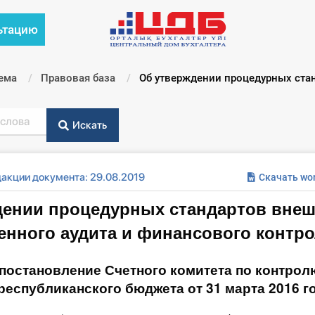
ьтацию
ема
Правовая база
Текущий:
Об утверждении процедурных стан
Искать
дакции документа: 29.08.2019
Скачать wo
дении процедурных стандартов внеш
енного аудита и финансового контр
постановление Счетного комитета по контрол
еспубликанского бюджета от 31 марта 2016 г