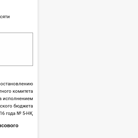
есяти
постановлению
тного комитета
а исполнением
ского бюджета
016 года № 5-НҚ
нсового