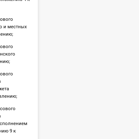
сового
о и местных
лению;
сового
нского
нию;
сового
в
жета
влению;
нсового
в
исполнением
нию 9 к