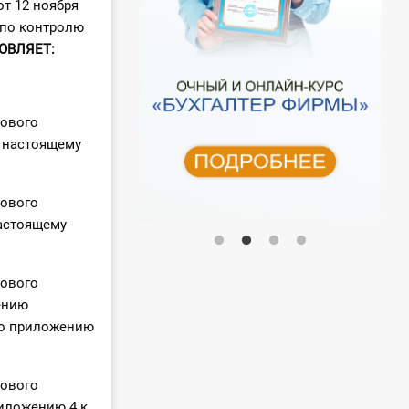
от 12 ноября
 по контролю
ОВЛЯЕТ:
сового
 настоящему
сового
настоящему
сового
ению
но приложению
сового
риложению 4 к