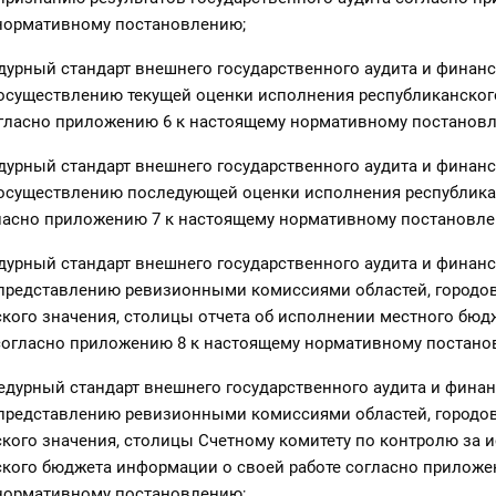
нормативному постановлению;
едурный стандарт внешнего государственного аудита и финан
 осуществлению текущей оценки исполнения республиканског
гласно приложению 6 к настоящему нормативному постанов
едурный стандарт внешнего государственного аудита и финан
 осуществлению последующей оценки исполнения республика
ласно приложению 7 к настоящему нормативному постановле
едурный стандарт внешнего государственного аудита и финан
 представлению ревизионными комиссиями областей, городо
кого значения, столицы отчета об исполнении местного бюд
согласно приложению 8 к настоящему нормативному постано
цедурный стандарт внешнего государственного аудита и фина
 представлению ревизионными комиссиями областей, городо
кого значения, столицы Счетному комитету по контролю за 
кого бюджета информации о своей работе согласно приложе
нормативному постановлению;