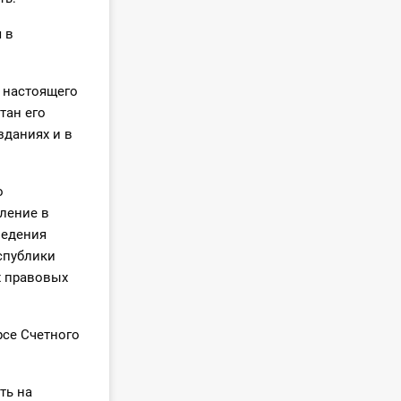
 в
и настоящего
тан его
зданиях и в
о
ление в
ведения
спублики
х правовых
рсе Счетного
ть на