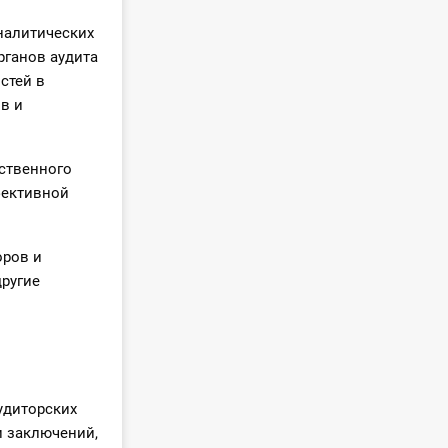
аналитических
рганов аудита
стей в
в и
рственного
фективной
оров и
другие
удиторских
и заключений,