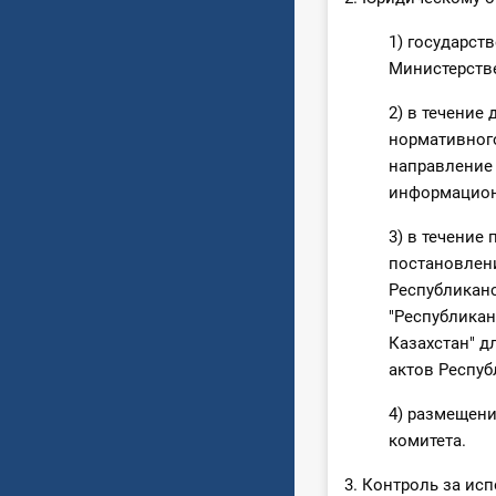
1) государст
Министерстве
2) в течение
нормативного
направление 
информационн
3) в течение
постановлени
Республиканс
"Республика
Казахстан" 
актов Респуб
4) размещени
комитета.
3. Контроль за и