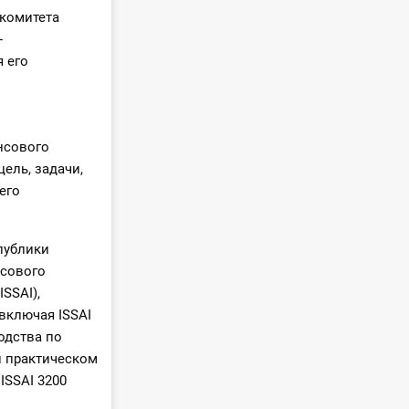
 комитета
-
 его
нсового
ель, задачи,
его
публики
нсового
SSAI),
включая ISSAI
одства по
и практическом
ISSAI 3200