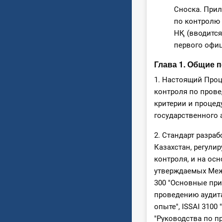
Сноска. Прил
по контролю 
НҚ (вводится
первого офиц
Глава 1. Общие 
1. Настоящий Проц
контроля по прове
критерии и проце
государственного 
2. Стандарт разра
Казахстан, регули
контроля, и на ос
утверждаемых Межд
300 "Основные при
проведению аудита
опыте", ISSAI 310
"Руководства по п