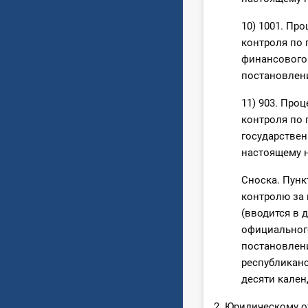
10) 1001. Пр
контроля по 
финансового
постановлен
11) 903. Про
контроля по
государствен
настоящему 
Сноска. Пунк
контролю за 
(вводится в 
официальног
постановлен
республиканс
десяти кален
2. Юридическому о