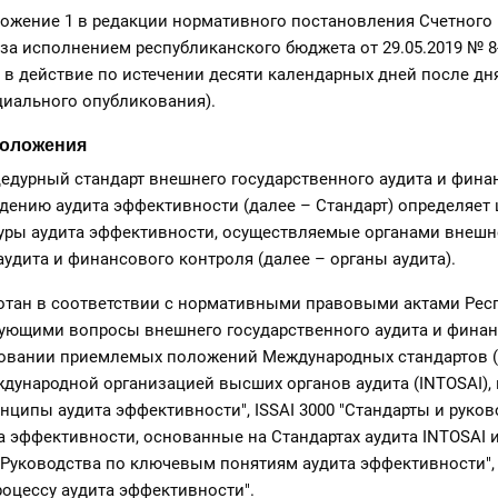
ожение 1 в редакции нормативного постановления Счетного
за исполнением республиканского бюджета от 29.05.2019 № 8
 в действие по истечении десяти календарных дней после дня
иального опубликования).
положения
едурный стандарт внешнего государственного аудита и фина
дению аудита эффективности (далее – Стандарт) определяет ц
дуры аудита эффективности, осуществляемые органами внешн
аудита и финансового контроля (далее – органы аудита).
ботан в соответствии с нормативными правовыми актами Рес
рующими вопросы внешнего государственного аудита и фина
новании приемлемых положений Международных стандартов (I
ународной организацией высших органов аудита (INTOSAI), 
нципы аудита эффективности", ISSAI 3000 "Стандарты и руков
 эффективности, основанные на Стандартах аудита INTOSAI 
0 "Руководства по ключевым понятиям аудита эффективности", 
роцессу аудита эффективности".