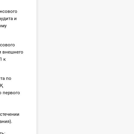
ансового
аудита и
ому
нсового
и внешнего
1 к
та по
НҚ
о первого
истечении
ания).
ть: