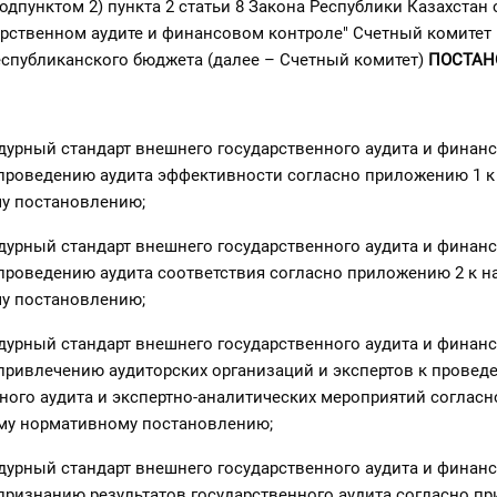
одпунктом 2) пункта 2 статьи 8 Закона Республики Казахстан 
дарственном аудите и финансовом контроле" Счетный комитет
спубликанского бюджета (далее – Счетный комитет)
ПОСТАН
едурный стандарт внешнего государственного аудита и финан
 проведению аудита эффективности согласно приложению 1 к
у постановлению;
едурный стандарт внешнего государственного аудита и финан
проведению аудита соответствия согласно приложению 2 к 
у постановлению;
едурный стандарт внешнего государственного аудита и финан
привлечению аудиторских организаций и экспертов к провед
ного аудита и экспертно-аналитических мероприятий соглас
ему нормативному постановлению;
едурный стандарт внешнего государственного аудита и финан
признанию результатов государственного аудита согласно п