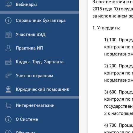
В соответствии с п
Вебинары
2015 года "О госу
за исполнением ре
Справочник бухгалтера
1. Утвердить:
Участник ВЭД
1) 100. Проц
контроля по
Практика ИП
нормативном
Кадры. Труд. Зарплата.
2) 200. Проц
контроля по 
Учет по отраслям
нормативном
Юридический помощник
3) 600. Проц
контроля по 
Интернет-магазин
государствен
3 к настоящ
О Системе
4) 700. Проц
контроля по 