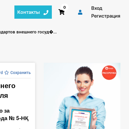
0
Вход
Контакты
Регистрация
дартов внешнего госуд�...
rd
Сохранить
него
оля
ю за
ода № 5-НҚ