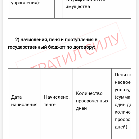
управления):
имущества
2) начисления, пеня и поступления в
государственный бюджет по договору:
Пеня за
несвоевр
уплату, тен
Количество
Дата
Начислено,
(сумма пен
просроченных
начисления
тенге
один день
дней
количеств
просрочен
дней)