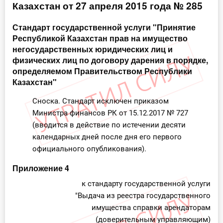
Казахстан от 27 апреля 2015 года № 285
Инструменты
Стандарт государственной услуги "Принятие
Республикой Казахстан прав на имущество
Вебинары
негосударственных юридических лиц и
физических лиц по договору дарения в порядке,
Справочник бухгалтера
определяемом Правительством Республики
Казахстан"
Участник ВЭД
Сноска. Стандарт исключен приказом
Практика ИП
Министра финансов РК от 15.12.2017 № 727
(вводится в действие по истечении десяти
Кадры. Труд. Зарплата.
календарных дней после дня его первого
официального опубликования).
Учет по отраслям
Приложение 4
Юридический помощник
к стандарту государственной услуги
"Выдача из реестра государственного
Интернет-магазин
имущества справки арендаторам
(доверительным управляющим)