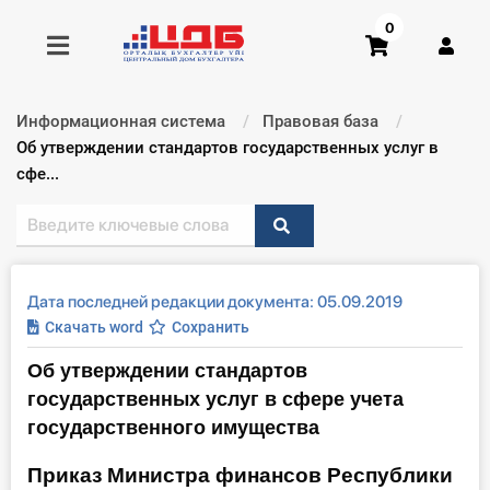
0
Информационная система
Правовая база
Получить консультацию
Текущий:
Об утверждении стандартов государственных услуг в
сфе...
Купить доступ
Главная ИС
Дата последней редакции документа: 05.09.2019
Формы
Скачать word
Сохранить
Об утверждении стандартов
Консультации
государственных услуг в сфере учета
Правовая база
государственного имущества
Приказ Министра финансов Республики
Библиотека бухгалтера