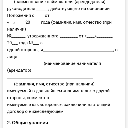
(наименование наймодателя (арендодателя)
руководителя ______, действующего на основании
Положения о ____ от
«__» ____ 20_____ года (фамилия, имя, отчество (при
наличии)
№_______, утвержденного _________ от «____»________
20___ года №___ с
одной стороны, и___________________________________, в
лице
(наименование нанимателя
(арендатор)
___________________________________________
(фамилия, имя, отчество (при наличии)
именуемый в дальнейшем «наниматель» с другой
стороны, совместно
именуемые как «стороны», заключили настоящий
договор о нижеследующем.
2. Общие условия