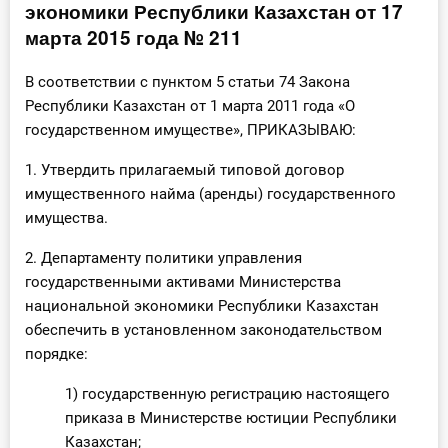
экономики Республики Казахстан от 17
Инструменты
марта 2015 года № 211
Вебинары
В соответствии с пунктом 5 статьи 74 Закона
Республики Казахстан от 1 марта 2011 года «О
государственном имуществе», ПРИКАЗЫВАЮ:
Справочник бухгалтера
1. Утвердить прилагаемый типовой договор
Участник ВЭД
имущественного найма (аренды) государственного
имущества.
Практика ИП
2. Департаменту политики управления
Кадры. Труд. Зарплата.
государственными активами Министерства
национальной экономики Республики Казахстан
Учет по отраслям
обеспечить в установленном законодательством
порядке:
Юридический помощник
1) государственную регистрацию настоящего
Интернет-магазин
приказа в Министерстве юстиции Республики
Казахстан;