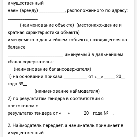
имущественный
наем (аренду) ____________, расположенного по адресу:
______________,
(наименование объекта) (местонахождение и
краткая характеристика объекта)
именуемого в дальнейшем «объект», находящегося на
балансе
__________________________ именуемый в дальнейшем
«балансодержатель»:
(наименование балансодержателя)
1) на основании приказа ___________ от «__» _____ 20__
года №__
(наименование наймодателя)
2) по результатам тендера в соответствии с
протоколом о
результатах тендера от «___» ______20__года №__.
2. Наймодатель передает, а наниматель принимает в
имущественный