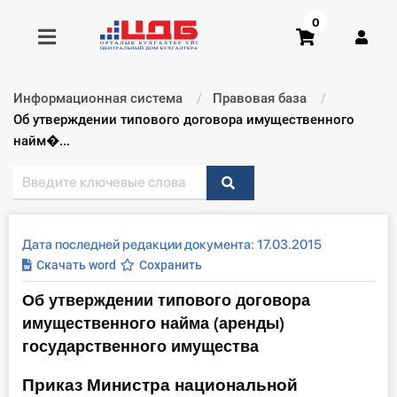
0
Информационная система
Правовая база
Получить консультацию
Текущий:
Об утверждении типового договора имущественного
найм�...
Купить доступ
Главная ИС
Дата последней редакции документа: 17.03.2015
Формы
Скачать word
Сохранить
Об утверждении типового договора
Консультации
имущественного найма (аренды)
Правовая база
государственного имущества
Приказ Министра национальной
Библиотека бухгалтера