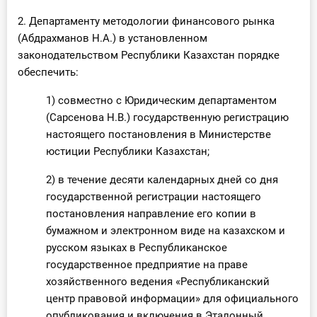
О Системе
2. Департаменту методологии финансового рынка
(Абдрахманов Н.А.) в установленном
Обучение
законодательством Республики Казахстан порядке
обеспечить:
Тарифы
1) совместно с Юридическим департаментом
Тестирование для
(Сарсенова Н.В.) государственную регистрацию
бухгалтера
настоящего постановления в Министерстве
юстиции Республики Казахстан;
2) в течение десяти календарных дней со дня
государственной регистрации настоящего
постановления направление его копии в
бумажном и электронном виде на казахском и
русском языках в Республиканское
государственное предприятие на праве
хозяйственного ведения «Республиканский
центр правовой информации» для официального
опубликования и включения в Эталонный