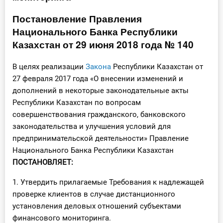
Инструменты
Постановление Правления
Национального Банка Республики
Вебинары
Казахстан от 29 июня 2018 года № 140
Справочник бухгалтера
В целях реализации
Закона
Республики Казахстан от
27 февраля 2017 года «О внесении изменений и
Участник ВЭД
дополнений в некоторые законодательные акты
Республики Казахстан по вопросам
Практика ИП
совершенствования гражданского, банковского
законодательства и улучшения условий для
Кадры. Труд. Зарплата.
предпринимательской деятельности» Правление
Национального Банка Республики Казахстан
Учет по отраслям
ПОСТАНОВЛЯЕТ:
Юридический помощник
1. Утвердить прилагаемые Требования к надлежащей
проверке клиентов в случае дистанционного
установления деловых отношений субъектами
Интернет-магазин
финансового мониторинга.