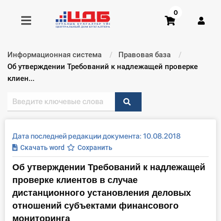
0
Информационная система
Правовая база
Получить консультацию
Текущий:
Об утверждении Требований к надлежащей проверке
клиен...
Купить доступ
Главная ИС
Дата последней редакции документа: 10.08.2018
Формы
Скачать word
Сохранить
Об утверждении Требований к надлежащей
Консультации
проверке клиентов в случае
Правовая база
дистанционного установления деловых
отношений субъектами финансового
Библиотека бухгалтера
мониторинга