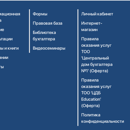
ационная
Формы
Личный кабинет
а
Правовая база
Интернет-
ие
магазин
Библиотека
ьтации
бухгалтера
Правила
оказания услуг
ы и книги
Видеосеминары
ТОО
ании
'Центральный
дом бухгалтера
ты
№1' (Оферта)
Правила
оказания услуг
ТОО 'ЦДБ
Education'
(Оферта)
Политика
конфиденциальности