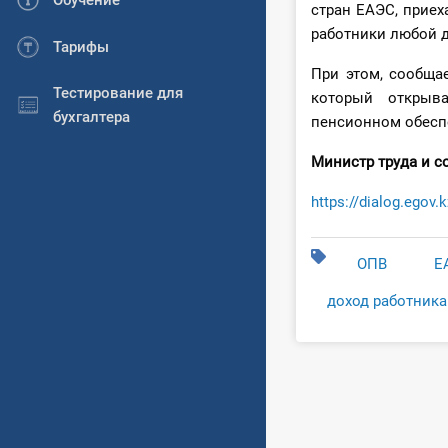
Обучение
стран ЕАЭС, приех
работники любой д
Тарифы
При этом, сообща
Тестирование для
который открыва
бухгалтера
пенсионном обеспе
Министр труда 
https://dialog.egov.
ОПВ
Е
доход работника