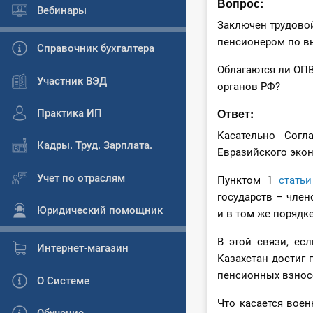
Вопрос:
Вебинары
Заключен трудовой
пенсионером по вы
Справочник бухгалтера
Облагаются ли ОПВ
Участник ВЭД
органов РФ?
Ответ:
Практика ИП
Касательно Согл
Кадры. Труд. Зарплата.
Евразийского эко
Учет по отраслям
Пунктом 1
статьи
государств – член
Юридический помощник
и в том же порядке
В этой связи, е
Интернет-магазин
Казахстан достиг 
пенсионных взнос
О Системе
Что касается вое