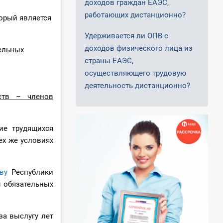
доходов граждан ЕАЭС,
работающих дистанционно?
торый является
Удерживается ли ОПВ с
доходов физического лица из
ельных
страны ЕАЭС,
осуществляющего трудовую
деятельность дистанционно?
ств – членов
ие трудящихся
ех же условиях
ву
Республики
ы обязательных
за выслугу лет