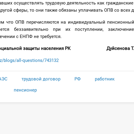
авших осуществлять трудовую деятельность как гражданские
ругой сферы, то они также обязаны уплачивать ОПВ со всех 
ем что ОПВ перечисляются на индивидуальный пенсионный
ется беззаявительно при их поступлении, заключени
чении с ЕНПФ не требуется.
и социальной защиты населения РК Дуйсенова Т. 
kz/blogs/all-questions/743132
АЭС
трудовой договор
РФ
работник
пенсионер