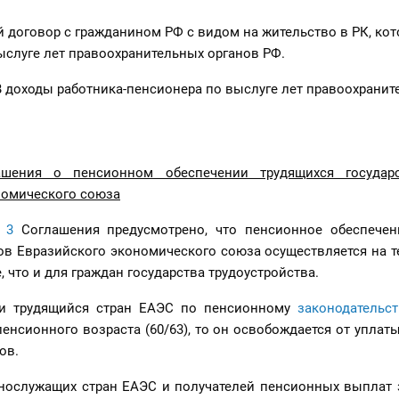
 договор с гражданином РФ с видом на жительство в РК, ко
слуге лет правоохранительных органов РФ.
 доходы работника-пенсионера по выслуге лет правоохранит
ашения о пенсионном обеспечении трудящихся государ
номического союза
 3
Соглашения предусмотрено, что пенсионное обеспечен
ов Евразийского экономического союза осуществляется на т
, что и для граждан государства трудоустройства.
сли трудящийся стран ЕАЭС по пенсионному
законодательст
пенсионного возраста (60/63), то он освобождается от уплат
ов.
ннослужащих стран ЕАЭС и получателей пенсионных выплат 