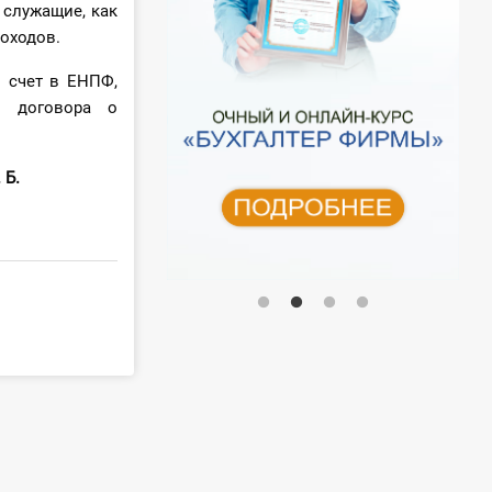
 служащие, как
доходов.
 счет в ЕНПФ,
е договора о
Б.