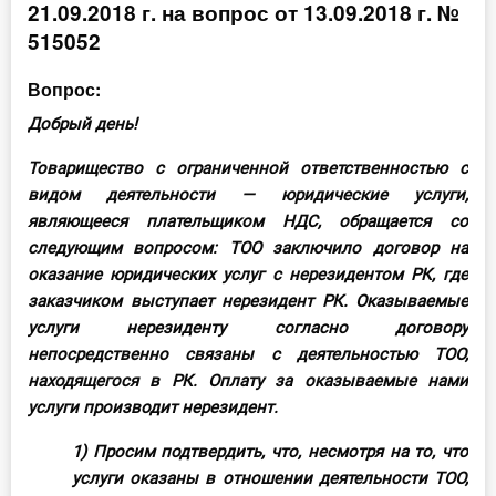
21.09.2018 г. на вопрос от 13.09.2018 г. №
Инструменты
515052
Вебинары
Вопрос:
Добрый день!
Справочник бухгалтера
Товарищество с ограниченной ответственностью с
видом деятельности — юридические услуги,
Участник ВЭД
являющееся плательщиком НДС, обращается со
Практика ИП
следующим вопросом: ТОО заключило договор на
оказание юридических услуг с нерезидентом РК, где
Кадры. Труд. Зарплата.
заказчиком выступает нерезидент РК. Оказываемые
услуги нерезиденту согласно договору
Учет по отраслям
непосредственно связаны с деятельностью ТОО,
находящегося в РК. Оплату за оказываемые нами
Юридический помощник
услуги производит нерезидент.
1) Просим подтвердить, что, несмотря на то, что
Интернет-магазин
услуги оказаны в отношении деятельности ТОО,