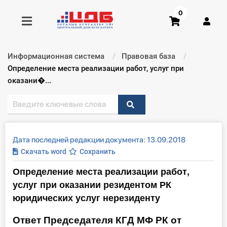
0
Информационная система
Правовая база
Получить консультацию
Текущий:
Определение места реализации работ, услуг при
оказани�...
Купить доступ
Главная ИС
Дата последней редакции документа: 13.09.2018
Формы
Скачать word
Сохранить
Определение места реализации работ,
Консультации
услуг при оказании резидентом РК
Правовая база
юридических услуг нерезиденту
Ответ Председателя КГД МФ РК от
Библиотека бухгалтера