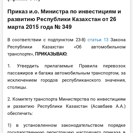
Инструменты
Приказ и.о. Министра по инвестициям и
развитию Республики Казахстан от 26
Вебинары
марта 2015 года № 349
Справочник бухгалтера
В соответствии с подпунктом 23-8)
статьи 13
Закона
Республики Казахстан «Об автомобильном
Участник ВЭД
транспорте»,
ПРИКАЗЫВАЮ:
1. Утвердить прилагаемые Правила перевозок
Практика ИП
пассажиров и багажа автомобильным транспортом, за
Кадры. Труд. Зарплата.
исключением городов республиканского значения,
столицы.
Учет по отраслям
2. Комитету транспорта Министерства по инвестициям
и развитию Республики Казахстан (Асавбаев А.А.)
Юридический помощник
обеспечить:
Интернет-магазин
1) в установленном законодательством порядке
государственную регистрацию настоящего приказа в