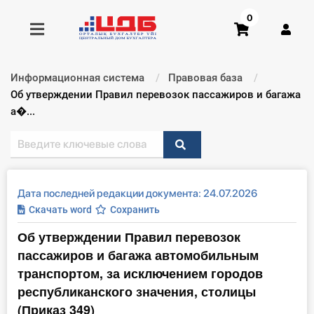
0
Информационная система
Правовая база
Получить консультацию
Текущий:
Об утверждении Правил перевозок пассажиров и багажа
а�...
Купить доступ
Главная ИС
Дата последней редакции документа: 24.07.2026
Формы
Скачать word
Сохранить
Об утверждении Правил перевозок
Консультации
пассажиров и багажа автомобильным
Правовая база
транспортом, за исключением городов
республиканского значения, столицы
Библиотека бухгалтера
(Приказ 349)