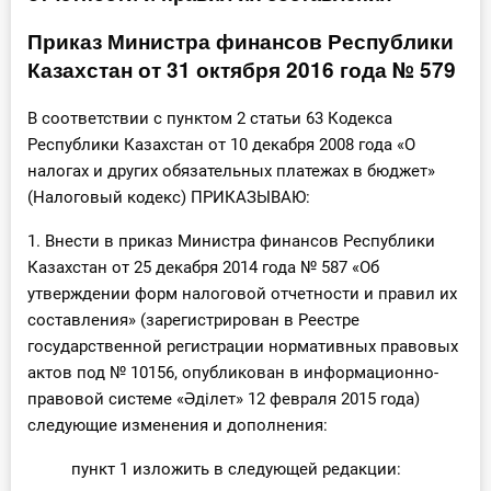
Инструменты
Приказ Министра финансов Республики
Казахстан от 31 октября 2016 года № 579
Вебинары
В соответствии с пунктом 2 статьи 63 Кодекса
Справочник бухгалтера
Республики Казахстан от 10 декабря 2008 года «О
налогах и других обязательных платежах в бюджет»
Участник ВЭД
(Налоговый кодекс) ПРИКАЗЫВАЮ:
1. Внести в приказ Министра финансов Республики
Практика ИП
Казахстан от 25 декабря 2014 года № 587 «Об
утверждении форм налоговой отчетности и правил их
Кадры. Труд. Зарплата.
составления» (зарегистрирован в Реестре
Учет по отраслям
государственной регистрации нормативных правовых
актов под № 10156, опубликован в информационно-
Юридический помощник
правовой системе «Әділет» 12 февраля 2015 года)
следующие изменения и дополнения:
Интернет-магазин
пункт 1 изложить в следующей редакции: