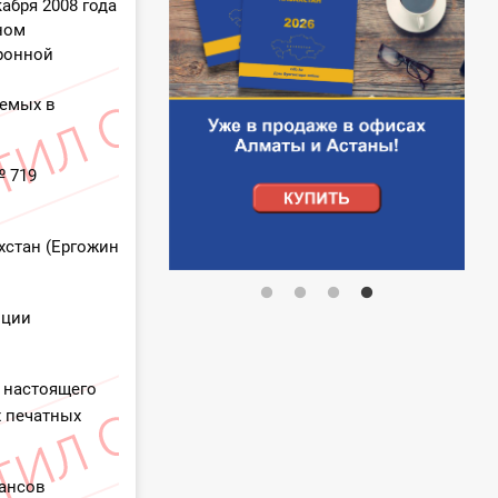
абря 2008 года
ном
тронной
аемых в
№ 719
хстан (Ергожин
иции
и настоящего
х печатных
нансов