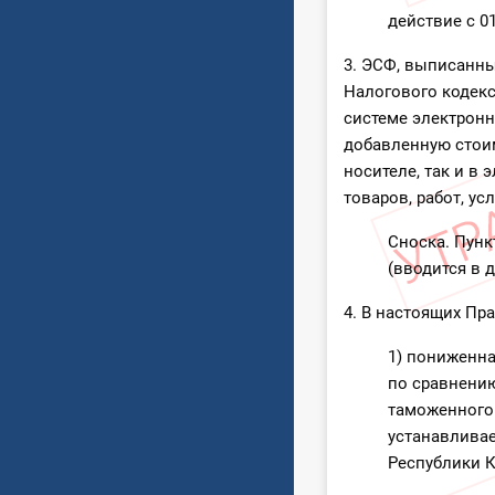
действие с 01
3. ЭСФ, выписанны
Налогового кодек
системе электронн
добавленную стоим
носителе, так и в
товаров, работ, у
Сноска. Пунк
(вводится в д
4. В настоящих Пр
1) пониженн
по сравнени
таможенного 
устанавлива
Республики К