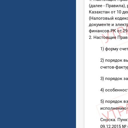
(далее - Правила),
Казахстан от 10 де
(Налоговый кодекс
документе и элект
финансов РК от 29.
2. Настоящие Прав
1) форму сче
2) порядок в
счетов-факту
3) порядок з
4) особенно
5) порядок 
исполнению 
Сноска. Пунк
09.12.2015 № 