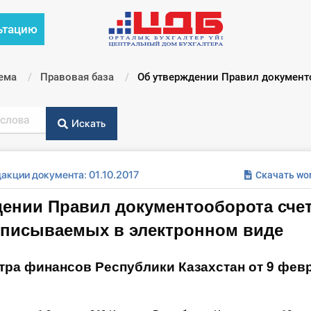
ьтацию
ема
Правовая база
Текущий:
Об утверждении Правил документоо
Искать
акции документа: 01.10.2017
Скачать wo
ении Правил документооборота сче
ыписываемых в электронном виде
тра финансов Республики Казахстан от 9 фев