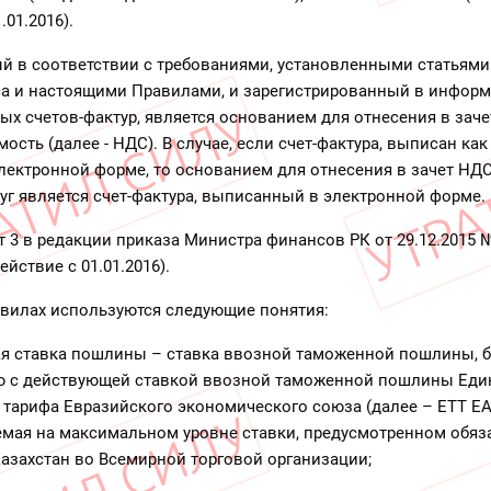
.01.2016).
й в соответствии с требованиями, установленными статьями 2
са и настоящими Правилами, и зарегистрированный в инфор
ых счетов-фактур, является основанием для отнесения в заче
ость (далее - НДС). В случае, если счет-фактура, выписан ка
 электронной форме, то основанием для отнесения в зачет НД
слуг является счет-фактура, выписанный в электронной форме.
т 3 в редакции приказа Министра финансов РК от 29.12.2015 
ействие с 01.01.2016).
авилах используются следующие понятия:
ая ставка пошлины – ставка ввозной таможенной пошлины, б
ю с действующей ставкой ввозной таможенной пошлины Еди
тарифа Евразийского экономического союза (далее – ЕТТ ЕА
емая на максимальном уровне ставки, предусмотренном обяз
азахстан во Всемирной торговой организации;