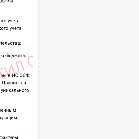
 ЭСФ и
го учета,
ого учета,
тельства;
ию бюджета,
уры в ИС ЭСФ,
 Правил, на
 уникального
вленным
едующим
фактуры,