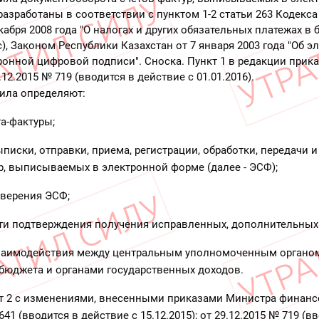
 разработаны в соответствии с пунктом 1-2 статьи 263 Кодекс
кабря 2008 года "О налогах и других обязательных платежах в
), Законом Республики Казахстан от 7 января 2003 года "Об 
ронной цифровой подписи". Сноска. Пункт 1 в редакции прик
12.2015 № 719 (вводится в действие с 01.01.2016).
ила определяют:
та-фактуры;
ыписки, отправки, приема, регистрации, обработки, передачи 
р, выписываемых в электронной форме (далее - ЭСФ);
аверения ЭСФ;
сти подтверждения получения исправленных, дополнительных
взаимодействия между центральным уполномоченным органо
бюджета и органами государственных доходов.
т 2 с изменениями, внесенными приказами Министра финанс
641 (вводится в действие с 15.12.2015); от 29.12.2015 № 719 (в