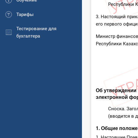
Обучение
Республики К
Тарифы
3. Настоящий прик
его первого офици
Тестирование для
бухгалтера
Министр финансо
Республики Ка
Об утверждении
электронной фо
Сноска. Заго
(вводится в д
1. Общие полож
1. Настоящие Пра