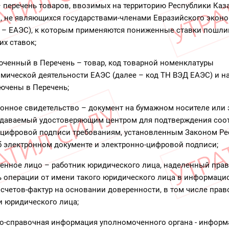
– перечень товаров, ввозимых на территорию Республики Каз
н, не являющихся государствами-членами Евразийского экон
 – ЕАЭС), к которым применяются пониженные ставки пошлин
их ставок;
люченный в Перечень – товар, код товарной номенклатуры
мической деятельности ЕАЭС (далее – код ТН ВЭД ЕАЭС) и 
ючены в Перечень;
ионное свидетельство – документ на бумажном носителе или
ыдаваемый удостоверяющим центром для подтверждения соо
 цифровой подписи требованиям, установленным Законом Ре
б электронном документе и электронно-цифровой подписи;
енное лицо – работник юридического лица, наделенный пра
ь операции от имени такого юридического лица в информаци
счетов-фактур на основании доверенности, в том числе пра
и юридического лица;
о-справочная информация уполномоченного органа - информ