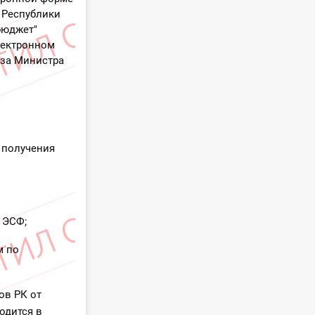
а Республики
 бюджет"
электронном
аза Министра
и получения
 ЭСФ;
м по
ов РК от
водится в