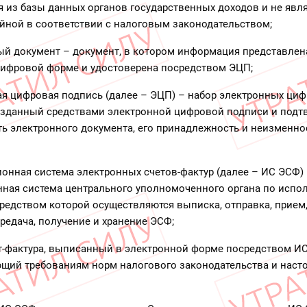
 из базы данных органов государственных доходов и не яв
йной в соответствии с налоговым законодательством;
ый документ – документ, в котором информация представлен
цифровой форме и удостоверена посредством ЭЦП;
ая цифровая подпись (далее – ЭЦП) – набор электронных ци
озданный средствами электронной цифровой подписи и под
ь электронного документа, его принадлежность и неизменно
онная система электронных счетов-фактур (далее – ИС ЭСФ)
ная система центрального уполномоченного органа по испо
редством которой осуществляются выписка, отправка, прием,
ередача, получение и хранение ЭСФ;
ет-фактура, выписанный в электронной форме посредством И
ющий требованиям норм налогового законодательства и нас