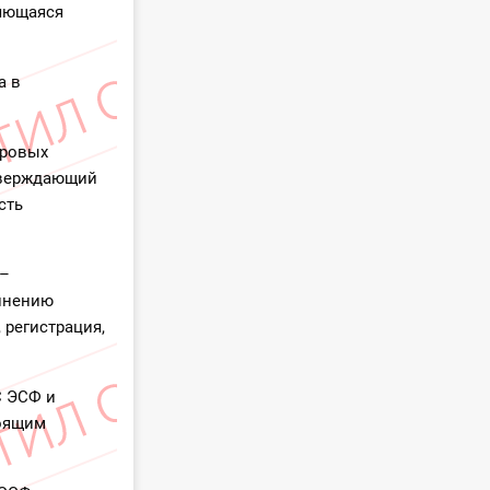
ляющаяся
а в
фровых
тверждающий
сть
 –
лнению
 регистрация,
С ЭСФ и
тоящим