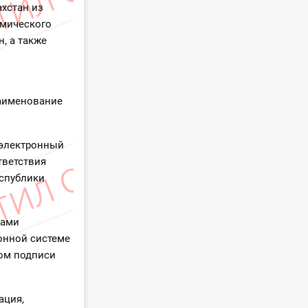
ахстан из
омического
, а также
наименование
 электронный
тветствия
спублики
вами
онной системе
вом подписи
ация,