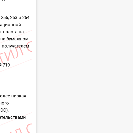
56, 263 и 264
мационной
т налога на
к на бумажном
С получателем
№ 719
олее низкая
ного
ЭС),
ательствами