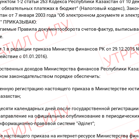
унктом 1-2 статьи 263 Кодекса Республики Казахстан от 10 дек
их обязательных платежах в бюджет" (Налоговый кодекс), Зако
тан от 7 января 2003 года "Об электронном документе и элек
и" ПРИКАЗЫВАЮ:
агаемые Правила документооборота счетов-фактур, выписыв
е.
т 1 в редакции приказа Министра финансов РК от 29.12.2015 
ействие с 01.01.2016).
арственных доходов Министерства финансов Республики Каза
нном законодательством порядке обеспечить:
венную регистрацию настоящего приказа в Министерстве юст
азахстан;
 десяти календарных дней после государственной регистраци
направление на официальное опубликование в периодически
нформационно-правовой системе "Әділет";
е настоящего приказа на интернет-ресурсе Министерства фи