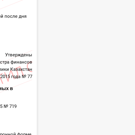
ей после дня
Утверждены
стра финансов
лики Казахстан
 2015 года № 77
мых в
15 № 719
тронной форме