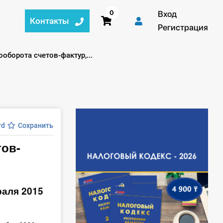
0
Вход
Контакты
Регистрация
борота счетов-фактур,...
rd
Сохранить
тов-
раля 2015