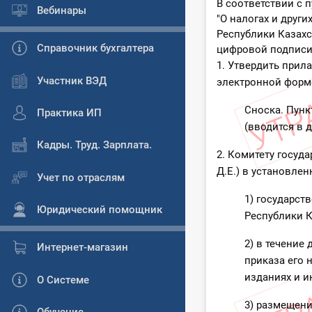
В соответствии с п
Вебинары
"О налогах и друг
Республики Казахс
Справочник бухгалтера
цифровой подпис
1. Утвердить прил
Участник ВЭД
электронной форм
Сноска. Пунк
Практика ИП
(вводится в д
Кадры. Труд. Зарплата.
2. Комитету госуд
Д.Е.) в установле
Учет по отраслям
1) государст
Юридический помощник
Республики К
2) в течение
Интернет-магазин
приказа его 
изданиях и и
О Системе
3) размещени