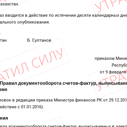
азахстан.
аз вводится в действие по истечении десяти календарных дн
ального опубликования.
в
захстан Б. Султанов
приказом Мини
Респуб
от 9 февраля
 Правил документооборота счетов-фактур, выписывае
рме
ловок в редакции приказа Министра финансов РК от 29.12.20
ействие с 01.01.2016).
ения
вила документооборота счетов-фактур, выписываемых в элек