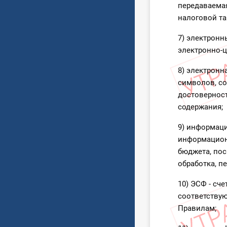
передаваемая
налоговой та
7) электронн
электронно-
8) электронн
символов, с
достоверност
содержания;
9) информаци
информацион
бюджета, пос
обработка, п
10) ЭСФ - сч
соответству
Правилам;