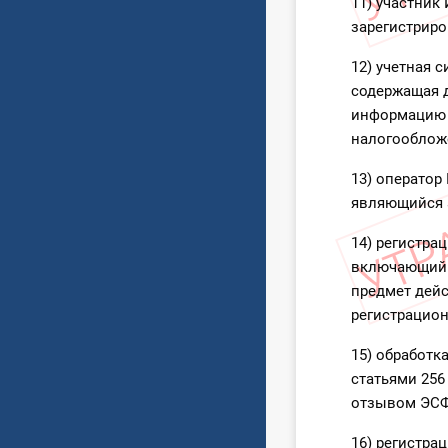
11) участник
зарегистриро
12) учетная 
содержащая д
информацию о
налогообложе
13) операто
являющийся 
14) регистра
включающий п
предмет дейс
регистрацион
15) обработк
статьями 256
отзывом ЭСФ
16) регистра