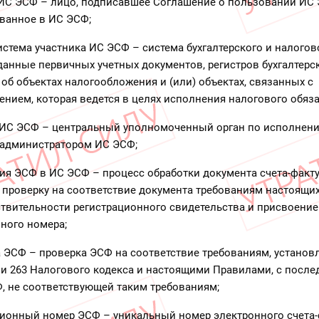
 ИС ЭСФ – лицо, подписавшее Соглашение о пользовании ИС
ванное в ИС ЭСФ;
система участника ИС ЭСФ – система бухгалтерского и налогово
анные первичных учетных документов, регистров бухгалтерск
б объектах налогообложения и (или) объектах, связанных с
нием, которая ведется в целях исполнения налогового обяза
р ИС ЭСФ – центральный уполномоченный орган по исполнен
администратором ИС ЭСФ;
ция ЭСФ в ИС ЭСФ – процесс обработки документа счета-факт
роверку на соответствие документа требованиям настоящих
твительности регистрационного свидетельства и присвоение
ного номера;
а ЭСФ – проверка ЭСФ на соответствие требованиям, устано
 и 263 Налогового кодекса и настоящими Правилами, с посл
, не соответствующей таким требованиям;
ционный номер ЭСФ – уникальный номер электронного счета-