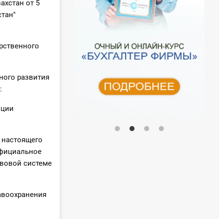
ахстан от 5
стан"
рственного
ного развития
:
иции
и настоящего
официальное
авовой системе
равоохранения