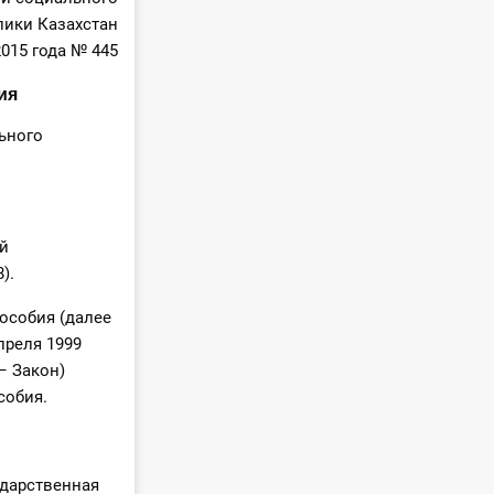
лики Казахстан
2015 года № 445
ия
ьного
ой
).
особия (далее
преля 1999
– Закон)
собия.
ударственная