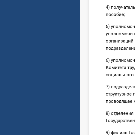
4) получател
пособие;
5) уполномоч
уполномочен
организаций 
подразделени
6) уполномоч
Комитета тру
социального 
7) подраздел
структурное 
проводящее 
8) отделения
Государствен
9) филиал Го