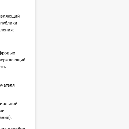
ствляющий
спублики
ления;
ифровых
тверждающий
сть
учателя
циальной
нии
ания).