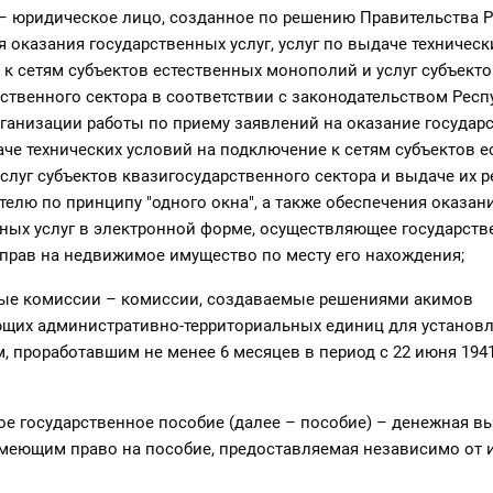
– юридическое лицо, созданное по решению Правительства 
я оказания государственных услуг, услуг по выдаче техническ
к сетям субъектов естественных монополий и услуг субъект
ственного сектора в соответствии с законодательством Респ
рганизации работы по приему заявлений на оказание государс
аче технических условий на подключение к сетям субъектов 
слуг субъектов квазигосударственного сектора и выдаче их р
телю по принципу "одного окна", а также обеспечения оказан
ных услуг в электронной форме, осуществляющее государст
прав на недвижимое имущество по месту его нахождения;
ные комиссии – комиссии, создаваемые решениями акимов
ющих административно-территориальных единиц для установл
, проработавшим не менее 6 месяцев в период с 22 июня 1941
ое государственное пособие (далее – пособие) – денежная в
имеющим право на пособие, предоставляемая независимо от 