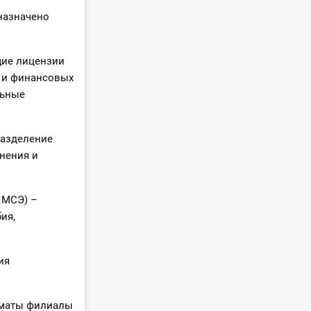
 назначено
щие лицензии
а и финансовых
льные
разделение
нения и
 МСЭ) –
ия,
ия
Алматы филиалы