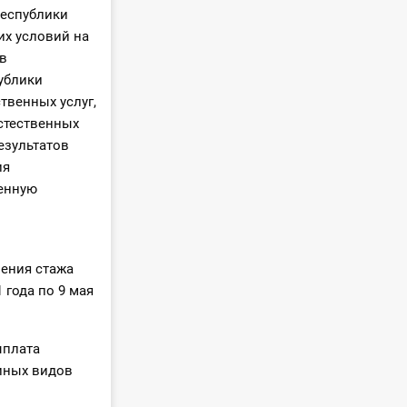
Республики
их условий на
ов
ублики
твенных услуг,
естественных
езультатов
ия
венную
ения стажа
 года по 9 мая
ыплата
иных видов