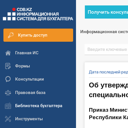
Получить консул
Информационная сист
Купить доступ
Главная ИС
Формы
Дата последней ред
Консультации
Об утверж
специально
Правовая база
Библиотека бухгалтера
Приказ Минис
Республики Ка
Инструменты