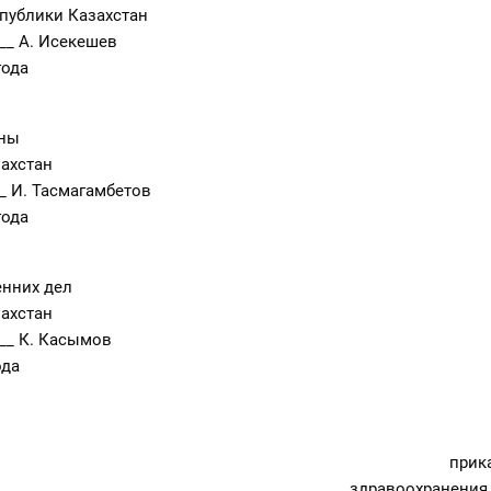
ублики Казахстан
__ А. Исекешев
года
ны
ахстан
_ И. Тасмагамбетов
года
нних дел
ахстан
__ К. Касымов
ода
прик
здравоохранения