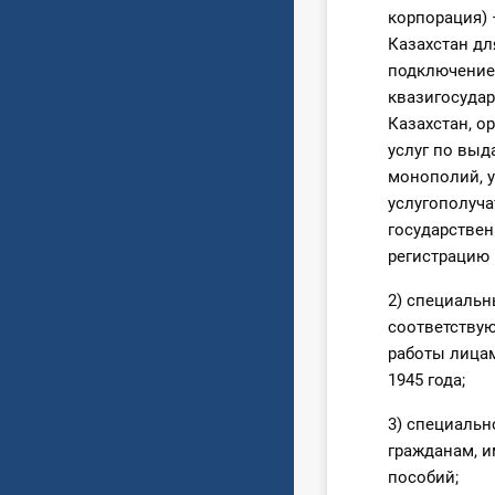
корпорация) 
Казахстан дл
подключение 
квазигосудар
Казахстан, о
услуг по выд
монополий, у
услугополуча
государствен
регистрацию 
2) специаль
соответству
работы лицам
1945 года;
3) специальн
гражданам, 
пособий;