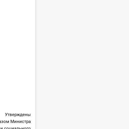
Утверждены
азом Министра
 и социального