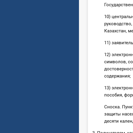
Государствен
10) централь
руководство,
Казахстан, 
11) заявител
12) электрон
символов, с
достоверност
содержания;
13) электрон
пособия, фо
Сноска. Пунк
защиты насел
десяти кален