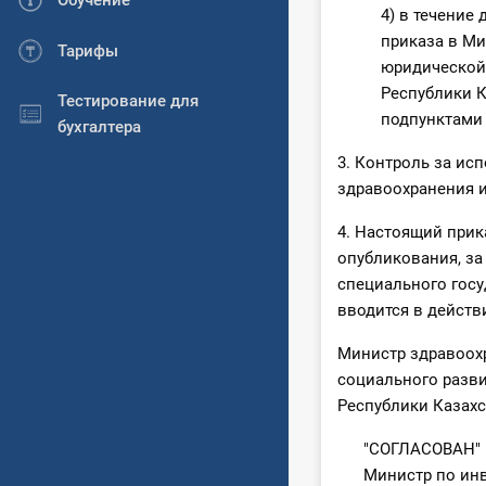
Обучение
4) в течение
приказа в Ми
Тарифы
юридической
Республики К
Тестирование для
подпунктами 1
бухгалтера
3. Контроль за ис
здравоохранения и
4. Настоящий прик
опубликования, за
специального гос
вводится в действи
Министр здравоо
социального раз
Республики Каза
"СОГЛАСОВАН"
Министр по инв