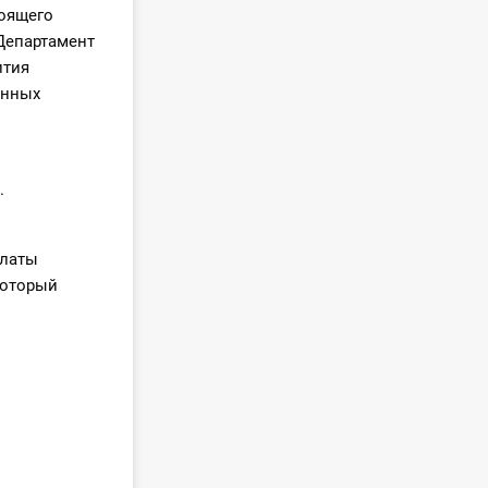
тоящего
Департамент
ития
енных
.
платы
который