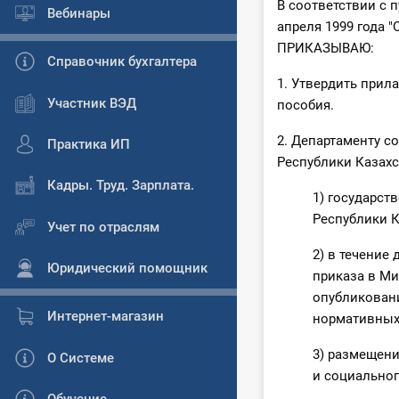
В соответствии с п
Вебинары
апреля 1999 года 
ПРИКАЗЫВАЮ:
Справочник бухгалтера
1. Утвердить прил
Участник ВЭД
пособия.
2. Департаменту 
Практика ИП
Республики Казахс
Кадры. Труд. Зарплата.
1) государст
Республики К
Учет по отраслям
2) в течение
Юридический помощник
приказа в Ми
опубликован
Интернет-магазин
нормативных 
3) размещени
О Системе
и социальног