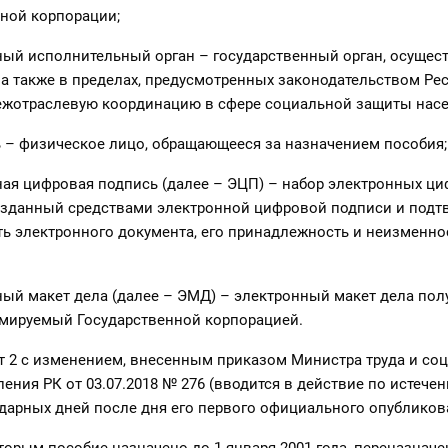
ной корпорации;
ный исполнительный орган – государственный орган, осуще
 а также в пределах, предусмотренных законодательством Ре
межотраслевую координацию в сфере социальной защиты насе
ь – физическое лицо, обращающееся за назначением пособия;
ная цифровая подпись (далее – ЭЦП) – набор электронных ц
озданный средствами электронной цифровой подписи и под
ь электронного документа, его принадлежность и неизменно
ный макет дела (далее – ЭМД) – электронный макет дела пол
рмируемый Государственной корпорацией.
т 2 с изменением, внесенным приказом Министра труда и со
ения РК от 03.07.2018 № 276 (вводится в действие по истече
дарных дней после дня его первого официального опубликов