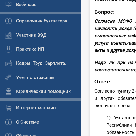
Вебинары
Вопрос:
Справочник бухгалтера
Согласно МСФО I
начислять доход (
Участник ВЭД
выполненных работ
услуги выписывае
Практика ИП
акты и другие док
Надо ли при нач
Кадры. Труд. Зарплата.
соответственно от
Учет по отраслям
Ответ:
Согласно пункту 2 
Юридический помощник
и других обязате
включает в себя:
Интернет-магазин
1) бухгалте
О Системе
Республики 
обязанность 