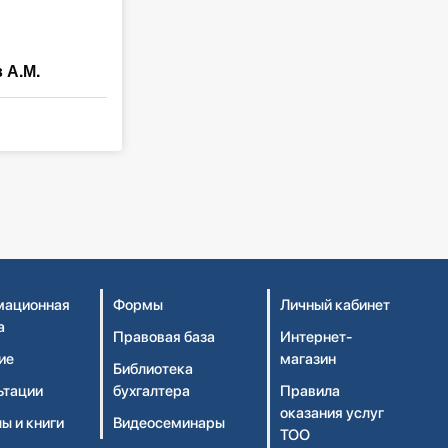
М.
ационная
Формы
Личный кабинет
а
Правовая база
Интернет-
ие
магазин
Библиотека
ьтации
бухгалтера
Правила
оказания услуг
ы и книги
Видеосеминары
ТОО