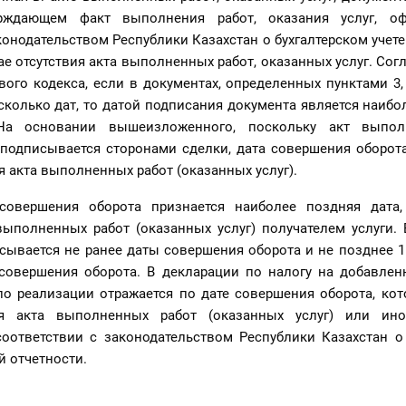
ерждающем факт выполнения работ, оказания услуг, о
конодательством Республики Казахстан о бухгалтерском учет
ае отсутствия акта выполненных работ, оказанных услуг. Сог
вого кодекса, если в документах, определенных пунктами 3,
есколько дат, то датой подписания документа является наибо
На основании вышеизложенного, поскольку акт выпол
 подписывается сторонами сделки, дата совершения оборот
я акта выполненных работ (оказанных услуг).
совершения оборота признается наиболее поздняя дата,
ыполненных работ (оказанных услуг) получателем услуги. 
сывается не ранее даты совершения оборота и не позднее 
совершения оборота. В декларации по налогу на добавлен
 по реализации отражается по дате совершения оборота, кот
я акта выполненных работ (оказанных услуг) или ино
оответствии с законодательством Республики Казахстан о 
й отчетности.