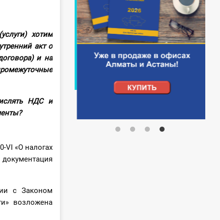
услуги) хотим
утренний акт о
договора) и на
промежуточные
числять НДС и
менты?
0-VI «О налогах
 документация
вии с Законом
ти» возложена