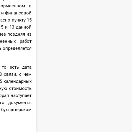
формленном в
е и финансовой
ласно пункту 15
 5 и 13 данной
лее поздняя из
ненных работ
а определяется
 то есть дата
В связи, с чем
15 календарных
ную стоимость
орая наступает
го документа,
бухгалтерском