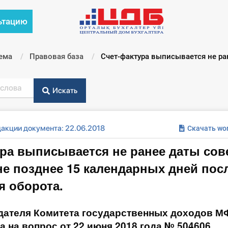
ьтацию
ема
Правовая база
Текущий:
Счет-фактура выписывается не ра
Искать
дакции документа: 22.06.2018
Скачать wo
ра выписывается не ранее даты со
не позднее 15 календарных дней пос
я оборота.
дателя Комитета государственных доходов МФ
а на вопрос от 22 июня 2018 года № 504606