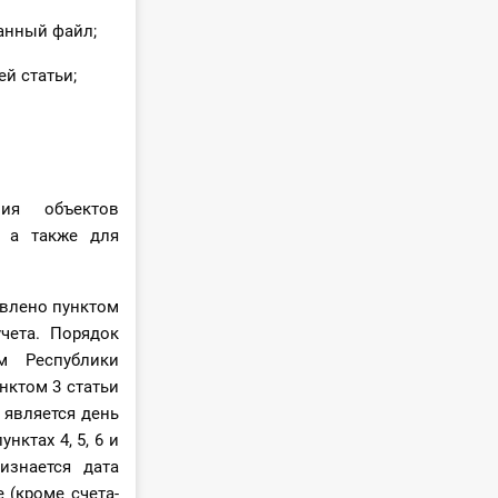
анный файл;
й статьи;
ия объектов
, а также для
овлено пунктом
чета. Порядок
ом Республики
нктом 3 статьи
 является день
нктах 4, 5, 6 и
изнается дата
 (кроме счета-