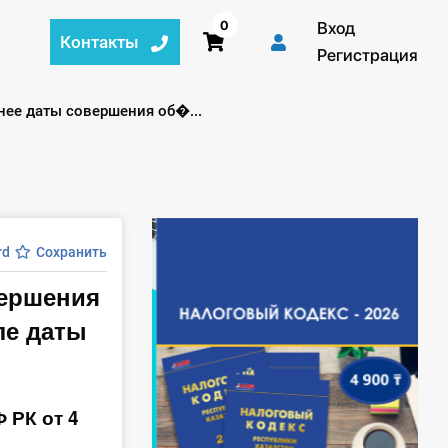
0
Вход
Контакты
Регистрация
нее даты совершения об�...
rd
Сохранить
вершения
ле даты
 РК от 4