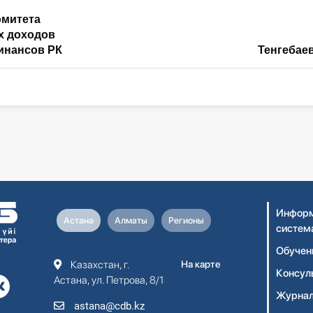
омитета
х доходов
инансов РК
Тенгебаев А.
Информ
Астана
Алматы
Регионы
систем
Обучен
Казахстан, г.
На карте
Консул
Астана, ул. Петрова, 8/1
Журнал
astana@cdb.kz