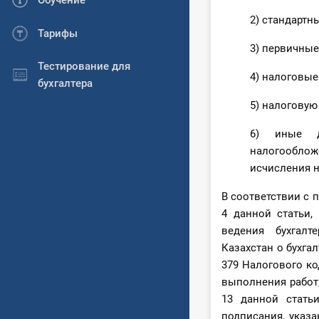
Обучение
2) стандартн
Тарифы
3) первичные
Тестирование для
4) налоговы
бухгалтера
5) налоговую
6) иные д
налогооблож
исчисления н
В соответствии с 
4 данной статьи,
ведения бухгалт
Казахстан о бухга
379 Налогового ко
выполнения работ, 
13 данной стать
подписания, указа