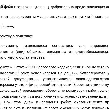
ый файл проверки – для лиц, добровольно представляющих д
 учетные документы – для лиц, указанных в пункте 4 настояще
е формы;
 учетную политику;
окументы, являющиеся основанием для определен
ения и (или) объектов, связанных с налогообложением
алогового обязательства.
пунктом 3 статьи 190 Налогового кодекса, если иное не устан
 налоговый учет основывается на данных бухгалтерского у
ерской документации устанавливается законодательств
лтерском учете и финансовой отчетности. В соответствии с пу
декса, датой совершения оборота по реализации работ, услуг
оказания услуг, за исключением случаев, установленных в пу
и. При этом днем выполнения работ, оказания услуг пр
нная в: акте выполненных работ, оказанных услуг; документе