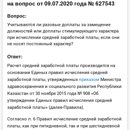
на вопрос от 09.07.2020 года № 627543
Инструменты
Вопрос:
Вебинары
Учитываются ли разовые доплаты за замещение
должностей или доплаты стимулирующего характера
при исчислении средней заработной платы, если они
Справочник бухгалтера
не носят постоянный характер?
Участник ВЭД
Ответ:
Практика ИП
Расчет средней заработной платы производится на
основании Единых правил исчисления средней
Кадры. Труд. Зарплата.
заработной платы, утвержденных
приказом
Министра
здравоохранения и социального развития Республики
Учет по отраслям
Казахстан от 30 ноября 2015 года № 908 «Об
утверждении Единых правил исчисления средней
Юридический помощник
заработной платы» (далее-Правила).
Согласно п. 6 Правил исчисление средней заработной
Интернет-магазин
платы, как при пятидневной, так и при шестидневной