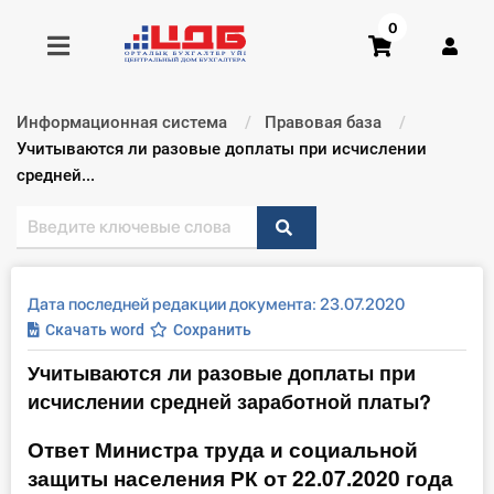
0
Информационная система
Правовая база
Получить консультацию
Текущий:
Учитываются ли разовые доплаты при исчислении
средней...
Купить доступ
Главная ИС
Дата последней редакции документа: 23.07.2020
Формы
Скачать word
Сохранить
Учитываются ли разовые доплаты при
Консультации
исчислении средней заработной платы?
Правовая база
Ответ Министра труда и социальной
защиты населения РК от 22.07.2020 года
Библиотека бухгалтера