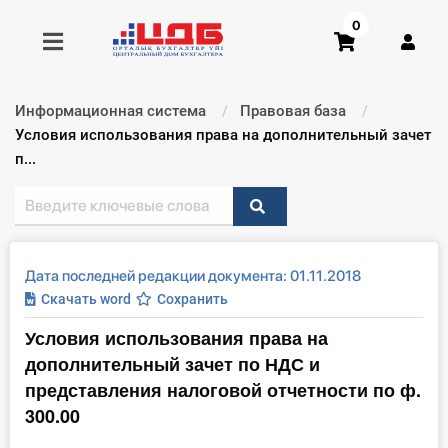
0
Информационная система
Правовая база
Получить консультацию
Текущий:
Условия использования права на дополнительный зачет
п...
Купить доступ
Главная ИС
Дата последней редакции документа: 01.11.2018
Формы
Скачать word
Сохранить
Условия использования права на
Консультации
дополнительный зачет по НДС и
Правовая база
представления налоговой отчетности по ф.
300.00
Библиотека бухгалтера