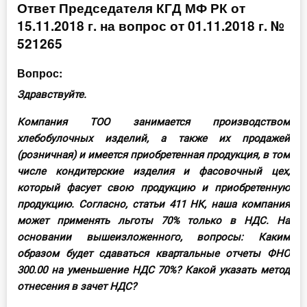
Ответ Председателя КГД МФ РК от
Инструменты
15.11.2018 г. на вопрос от 01.11.2018 г. №
521265
Вебинары
Вопрос:
Справочник бухгалтера
Здравствуйте.
Участник ВЭД
Компания ТОО занимается производством
хлебобулочных изделий, а также их продажей
Практика ИП
(розничная) и имеется приобретенная продукция, в том
числе кондитерские изделия и фасовочный цех,
Кадры. Труд. Зарплата.
который фасует свою продукцию и приобретенную
продукцию. Согласно, статьи 411 НК, наша компания
Учет по отраслям
может применять льготы 70% только в НДС. На
основании вышеизложенного, вопросы: Каким
Юридический помощник
образом будет сдаваться квартальные отчеты ФНО
300.00 на уменьшение НДС 70%? Какой указать метод
Интернет-магазин
отнесения в зачет НДС?