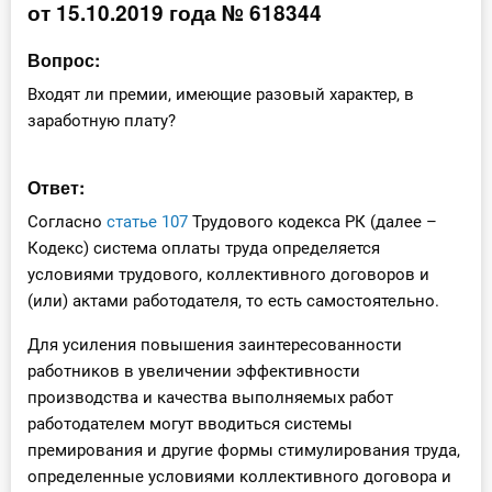
от 15.10.2019 года № 618344
Инструменты
Вопрос:
Вебинары
Входят ли премии, имеющие разовый характер, в
заработную плату?
Справочник бухгалтера
Ответ:
Участник ВЭД
Согласно
статье 107
Трудового кодекса РК (далее –
Практика ИП
Кодекс) система оплаты труда определяется
условиями трудового, коллективного договоров и
Кадры. Труд. Зарплата.
(или) актами работодателя, то есть самостоятельно.
Для усиления повышения заинтересованности
Учет по отраслям
работников в увеличении эффективности
производства и качества выполняемых работ
Юридический помощник
работодателем могут вводиться системы
премирования и другие формы стимулирования труда,
Интернет-магазин
определенные условиями коллективного договора и