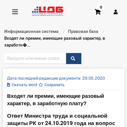
0
Информационная система
Правовая база
Получить консультацию
Текущий:
Входят ли премии, имеющие разовый характер, в
заработн�...
Купить доступ
Главная ИС
Дата последней редакции документа: 29.05.2020
Формы
Скачать word
Сохранить
Входят ли премии, имеющие разовый
Консультации
характер, в заработную плату?
Правовая база
Ответ Министра труда и социальной
защиты РК от 24.10.2019 года на вопрос
Библиотека бухгалтера