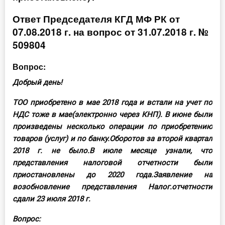
Инструменты
Ответ Председателя КГД МФ РК от
07.08.2018 г. на вопрос от 31.07.2018 г. №
Вебинары
509804
Вопрос:
Справочник бухгалтера
Добрый день!
Участник ВЭД
ТОО приобретено в мае 2018 года и встали на учет по
Практика ИП
НДС тоже в мае(электронно через КНП). В июне были
произведены несколько операции по приобретению
Кадры. Труд. Зарплата.
товаров (услуг) и по банку.Оборотов за второй квартал
2018 г. не было.В июле месяце узнали, что
Учет по отраслям
представления налоговой отчетности были
приостановлены до 2020 года.Заявление на
Юридический помощник
возобновление представления Налог.отчетности
сдали 23 июля 2018 г.
Интернет-магазин
Вопрос: