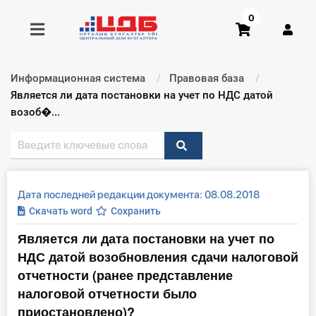
0
Информационная система
Правовая база
Получить консультацию
Текущий:
Является ли дата постановки на учет по НДС датой
возоб�...
Купить доступ
Главная ИС
Дата последней редакции документа: 08.08.2018
Формы
Скачать word
Сохранить
Является ли дата постановки на учет по
Консультации
НДС датой возобновления сдачи налоговой
Правовая база
отчетности (ранее представление
налоговой отчетности было
Библиотека бухгалтера
приостановлено)?