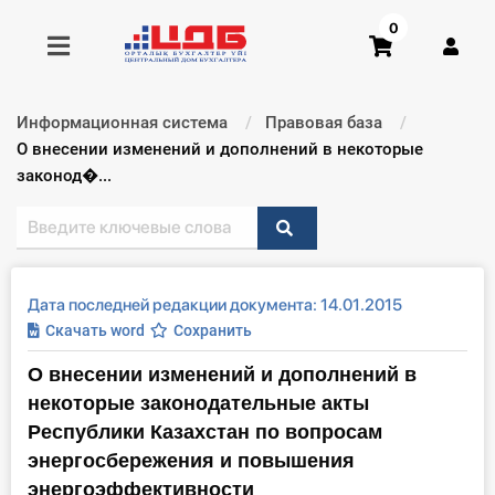
0
Информационная система
Правовая база
Получить консультацию
Текущий:
О внесении изменений и дополнений в некоторые
законод�...
Купить доступ
Главная ИС
Дата последней редакции документа: 14.01.2015
Формы
Скачать word
Сохранить
О внесении изменений и дополнений в
Консультации
некоторые законодательные акты
Правовая база
Республики Казахстан по вопросам
энергосбережения и повышения
Библиотека бухгалтера
энергоэффективности