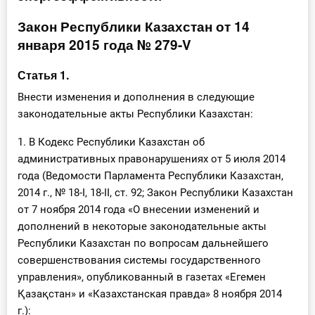
Инструменты
Закон Республики Казахстан от 14
января 2015 года № 279-V
Вебинары
Статья 1.
Справочник бухгалтера
Внести изменения и дополнения в следующие
законодательные акты Республики Казахстан:
Участник ВЭД
1. В Кодекс Республики Казахстан об
Практика ИП
административных правонарушениях от 5 июля 2014
года (Ведомости Парламента Республики Казахстан,
Кадры. Труд. Зарплата.
2014 г., № 18-I, 18-II, ст. 92; Закон Республики Казахстан
от 7 ноября 2014 года «О внесении изменений и
Учет по отраслям
дополнений в некоторые законодательные акты
Республики Казахстан по вопросам дальнейшего
Юридический помощник
совершенствования системы государственного
управления», опубликованный в газетах «Егемен
Интернет-магазин
Қазақстан» и «Казахстанская правда» 8 ноября 2014
г.):