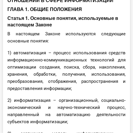
ОТНОШЕНИЙ В СФЕРЕ ИНФОРМАТИЗАЦИИ
ГЛАВА 1. ОБЩИЕ ПОЛОЖЕНИЯ
Инструменты
Статья 1. Основные понятия, используемые в
Вебинары
настоящем Законе
В настоящем Законе используются следующие
Справочник бухгалтера
основные понятия:
Участник ВЭД
1) автоматизация – процесс использования средств
информационно-коммуникационных технологий для
Практика ИП
оптимизации создания, поиска, сбора, накопления,
хранения, обработки, получения, использования,
Кадры. Труд. Зарплата.
преобразования, отображения, распространения и
предоставления информации;
Учет по отраслям
2) информатизация – организационный, социально-
экономический и научно-технический процесс,
Юридический помощник
направленный на автоматизацию деятельности
субъектов информатизации;
Интернет-магазин