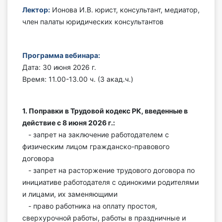
Лектор:
Ионова И.В. юрист, консультант, медиатор,
Инструменты
член палаты юридических консультантов
Вебинары
Программа вебинара:
Справочник бухгалтера
Дата: 30 июня 2026 г.
Время: 11.00-13.00 ч. (3 акад.ч.)
Участник ВЭД
Практика ИП
1. Поправки в Трудовой кодекс РК, введенные в
действие с 8 июня 2026 г.:
Кадры. Труд. Зарплата.
- запрет на заключение работодателем с
физическим лицом гражданско-правового
Учет по отраслям
договора
- запрет на расторжение трудового договора по
Юридический помощник
инициативе работодателя с одинокими родителями
и лицами, их заменяющими
- право работника на оплату простоя,
Интернет-магазин
сверхурочной работы, работы в праздничные и