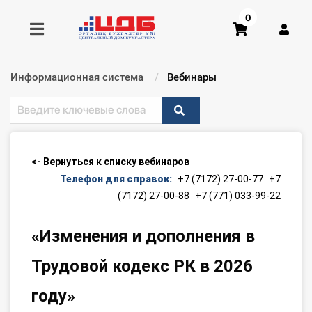
0
Информационная система
Текущий:
Вебинары
Получить консультацию
Купить доступ
<- Вернуться к списку вебинаров
Главная ИС
Телефон для справок:
+7 (7172) 27-00-77
+7
(7172) 27-00-88
+7 (771) 033-99-22
Формы
«Изменения и дополнения в
Консультации
Трудовой кодекс РК в 2026
Правовая база
году»
Библиотека бухгалтера