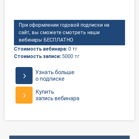
О Системе
Обучение
При оформлении годовой подписки на
сайт, вы сможете смотреть наши
Тарифы
вебинары БЕСПЛАТНО
Тестирование для
Стоимость вебинара:
0 тг
бухгалтера
Стоимость записи:
5000 тг
Узнать больше
о подписке
Купить
запись вебинара