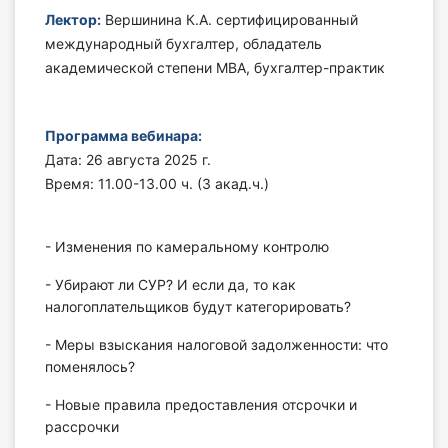
Лектор:
Вершинина К.А. сертифицированный
Инструменты
международный бухгалтер, обладатель
академической степени МВА, бухгалтер-практик
Вебинары
Справочник бухгалтера
Программа вебинара:
Дата: 26 августа 2025 г.
Участник ВЭД
Время: 11.00-13.00 ч. (3 акад.ч.)
Практика ИП
- Изменения по камеральному контролю
Кадры. Труд. Зарплата.
- Убирают ли СУР? И если да, то как
налогоплательщиков будут категорировать?
Учет по отраслям
- Меры взыскания налоговой задолженности: что
Юридический помощник
поменялось?
- Новые правила предоставления отсрочки и
Интернет-магазин
рассрочки