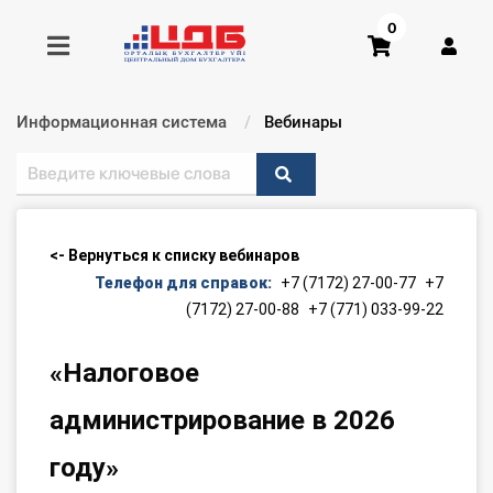
0
Информационная система
Текущий:
Вебинары
Получить консультацию
Купить доступ
<- Вернуться к списку вебинаров
Главная ИС
Телефон для справок:
+7 (7172) 27-00-77
+7
(7172) 27-00-88
+7 (771) 033-99-22
Формы
«Налоговое
Консультации
администрирование в 2026
Правовая база
году»
Библиотека бухгалтера