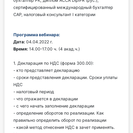
бухгалтер РК, диплом ACCA DipIFR (рус.),
сертифицированный международный бухгалтер
Инструменты
CAP, налоговый консультант I категории
Вебинары
Программа вебинара:
Справочник бухгалтера
Дата:
04.04.2022 г.
Время:
14.00-17.00 ч. (4 акад.ч.)
Участник ВЭД
1. Декларация по НДС (форма 300.00):
Практика ИП
- кто представляет декларацию
- сроки представления декларации. Сроки уплаты
Кадры. Труд. Зарплата.
НДС
- налоговый период
Учет по отраслям
- что отражается в декларации
- с чего начать заполнение декларации
Юридический помощник
- определение оборотов по реализации. Как
правильно определить оборот по реализации
Интернет-магазин
- какой метод отнесения НДС в зачет применять.