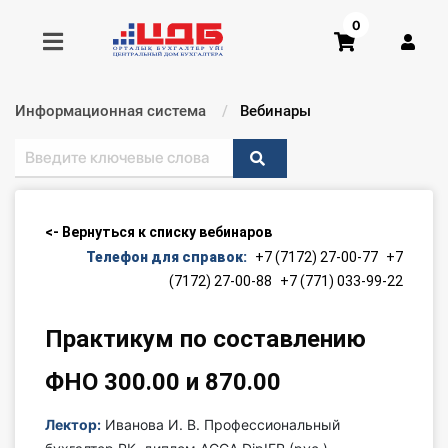
0
Информационная система
Текущий:
Вебинары
Получить консультацию
Купить доступ
<- Вернуться к списку вебинаров
Главная ИС
Телефон для справок:
+7 (7172) 27-00-77
+7
(7172) 27-00-88
+7 (771) 033-99-22
Формы
Практикум по составлению
Консультации
ФНО 300.00 и 870.00
Правовая база
Лектор:
Иванова И. В. Профессиональный
Библиотека бухгалтера