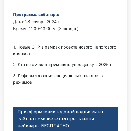
Инструменты
Программа вебинара:
Дата: 28 ноября 2024 г.
Вебинары
Время: 11.00-13.00 ч. (3 акад.ч.)
Справочник бухгалтера
1. Новые СНР в рамках проекта нового Налогового
Участник ВЭД
кодекса
2. Кто не сможет применять упрощенку в 2025 г.
Практика ИП
3. Реформирование специальных налоговых
Кадры. Труд. Зарплата.
режимов
Учет по отраслям
Юридический помощник
При оформлении годовой подписки на
сайт, вы сможете смотреть наши
Интернет-магазин
вебинары БЕСПЛАТНО