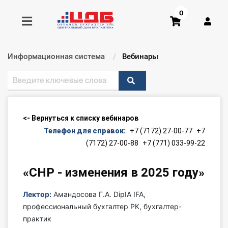
0
Информационная система
Текущий:
Вебинары
Получить консультацию
Купить доступ
<- Вернуться к списку вебинаров
Главная ИС
Телефон для справок:
+7 (7172) 27-00-77
+7
(7172) 27-00-88
+7 (771) 033-99-22
Формы
«СНР - изменения в 2025 году»
Консультации
Лектор:
Амандосова Г.А. DipIA IFA,
Правовая база
профессиональный бухгалтер РК, бухгалтер-
практик
Библиотека бухгалтера