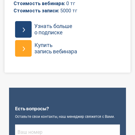
Стоимость вебинара:
0 тг
О Системе
Стоимость записи:
5000 тг
Обучение
Узнать больше
о подписке
Тарифы
Купить
Тестирование для
запись вебинара
бухгалтера
Есть вопросы?
Оставьте свои контакты, наш менеджер свяжется с Вами.