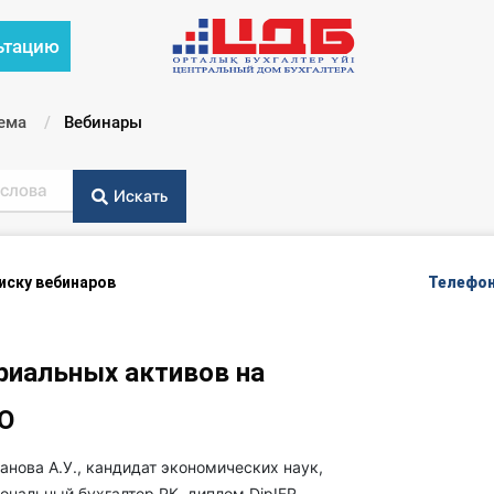
ьтацию
ема
Текущий:
Вебинары
Искать
писку вебинаров
Телефон
риальных активов на
О
нова А.У., кандидат экономических наук,
ональный бухгалтер РК, диплом DipIFR