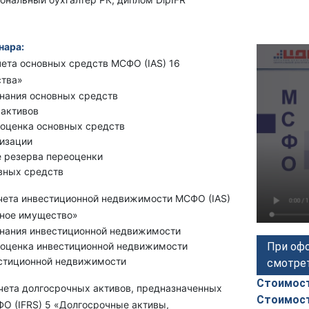
нара:
чета основных средств МСФО (IAS) 16
ства»
нания основных средств
 активов
оценка основных средств
изации
 резерва переоценки
вных средств
учета инвестиционной недвижимости МСФО (IAS)
ное имущество»
знания инвестиционной недвижимости
оценка инвестиционной недвижимости
При офо
стиционной недвижимости
смотре
Стоимост
учета долгосрочных активов, предназначенных
Стоимост
О (IFRS) 5 «Долгосрочные активы,