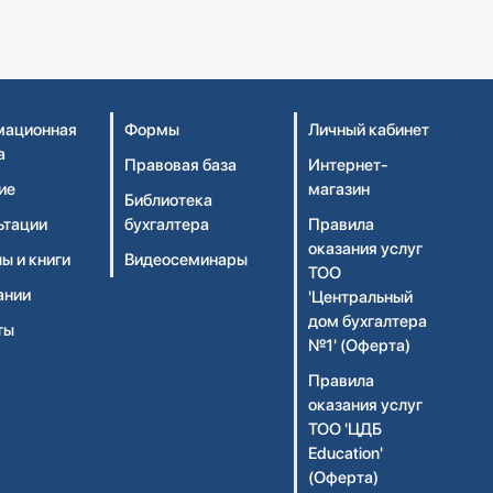
ационная
Формы
Личный кабинет
а
Правовая база
Интернет-
ие
магазин
Библиотека
ьтации
бухгалтера
Правила
оказания услуг
ы и книги
Видеосеминары
ТОО
ании
'Центральный
дом бухгалтера
ты
№1' (Оферта)
Правила
оказания услуг
ТОО 'ЦДБ
Education'
(Оферта)