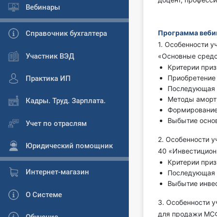
Вебинары
Программа веби
Справочник бухгалтера
1. Особенности у
Участник ВЭД
«Основные сред
Критерии приз
Приобретение
Практика ИП
Последующая 
Методы аморт
Кадры. Труд. Зарплата.
Формирование
Выбытие осно
Учет по отраслям
2. Особенности 
Юридический помощник
40 «Инвестицион
Критерии при
Интернет-магазин
Последующая 
Выбытие инве
О Системе
3. Особенности 
для продажи МСФ