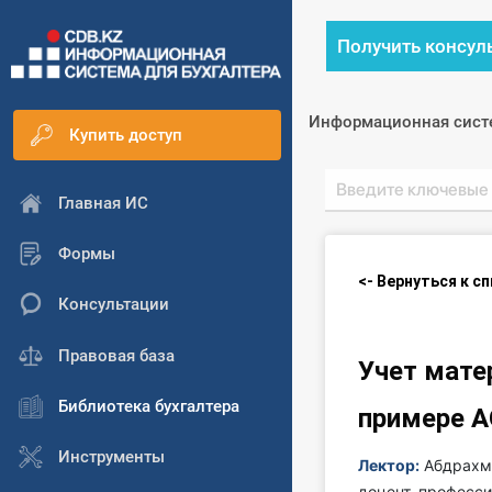
Получить консул
Информационная сист
Купить доступ
Главная ИС
Формы
<- Вернуться к с
Консультации
Правовая база
Учет мате
Библиотека бухгалтера
примере А
Инструменты
Лектор:
Абдрахма
доцент, професси