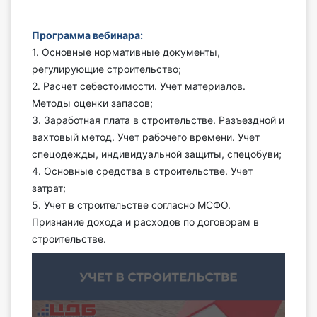
Инструменты
Программа вебинара:
1. Основные нормативные документы,
Вебинары
регулирующие строительство;
2. Расчет себестоимости. Учет материалов.
Справочник бухгалтера
Методы оценки запасов;
3. Заработная плата в строительстве. Разъездной и
Участник ВЭД
вахтовый метод. Учет рабочего времени. Учет
спецодежды, индивидуальной защиты, спецобуви;
Практика ИП
4. Основные средства в строительстве. Учет
затрат;
Кадры. Труд. Зарплата.
5. Учет в строительстве согласно МСФО.
Признание дохода и расходов по договорам в
Учет по отраслям
строительстве.
Юридический помощник
Интернет-магазин