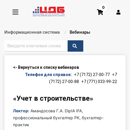
0
Информационная система
Текущий:
Вебинары
Получить консультацию
Купить доступ
<- Вернуться к списку вебинаров
Главная ИС
Телефон для справок:
+7 (7172) 27-00-77
+7
(7172) 27-00-88
+7 (771) 033-99-22
Формы
«Учет в строительстве»
Консультации
Лектор:
Амандосова Г.А. DipIA IFA,
Правовая база
профессиональный бухгалтер РК, бухгалтер-
практик
Библиотека бухгалтера