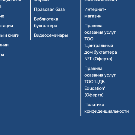
а
Правовая база
Интернет-
ие
магазин
Библиотека
ьтации
бухгалтера
Правила
оказания услуг
ы и книги
Видеосеминары
ТОО
ании
'Центральный
дом бухгалтера
ты
№1' (Оферта)
Правила
оказания услуг
ТОО 'ЦДБ
Education'
(Оферта)
Политика
конфиденциальности