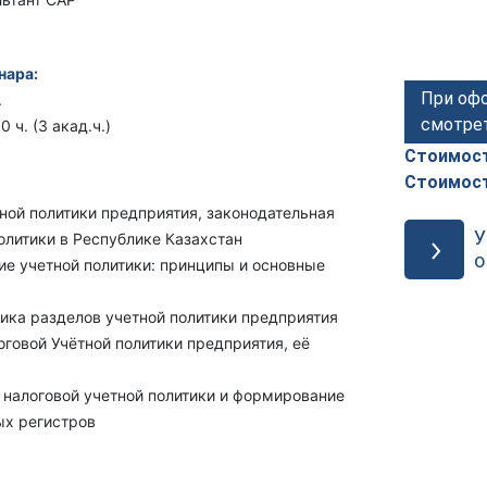
нара:
При офо
.
смотре
0 ч. (3 акад.ч.)
Стоимост
Стоимост
ной политики предприятия, законодательная
У
олитики в Республике Казахстан
о
 учетной политики: принципы и основные
ка разделов учетной политики предприятия
говой Учётной политики предприятия, её
алоговой учетной политики и формирование
ых регистров