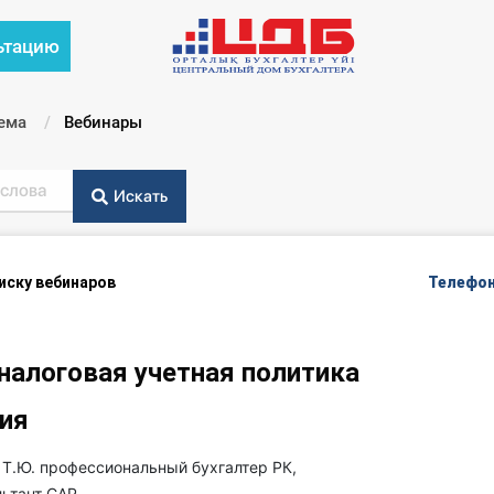
ьтацию
ема
Текущий:
Вебинары
Искать
писку вебинаров
Телефон
 налоговая учетная политика
ия
Т.Ю. профессиональный бухгалтер РК,
льтант САР