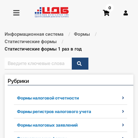
0
Информационная система
Формы
Получить консультацию
Статистические формы
Текущий:
Статистические формы 1 раз в год
Купить доступ
Главная ИС
Рубрики
Формы
Формы налоговой отчетности
Консультации
Формы регистров налогового учета
Правовая база
Формы налоговых заявлений
Библиотека бухгалтера