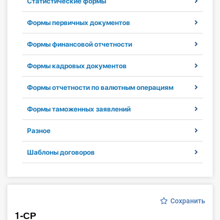
Статистические формы
Инструменты
Формы первичных документов
Вебинары
Формы финансовой отчетности
Справочник бухгалтера
Формы кадровых документов
Участник ВЭД
Формы отчетности по валютным операциям
Практика ИП
Формы таможенных заявлений
Разное
Кадры. Труд. Зарплата.
Шаблоны договоров
Учет по отраслям
Юридический помощник
Сохранить
Интернет-магазин
1-СР