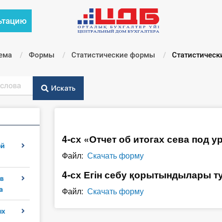
ьтацию
ема
Формы
Статистические формы
Текущий:
Статистическ
Искать
4-сх «Отчет об итогах сева под 
ой
Файл:
Скачать форму
4-сх Егін себу қорытындылары т
в
а
Файл:
Скачать форму
ых