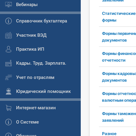
заявлений
Вебинары
Статистические
формы
Справочник бухгалтера
Формы первичн
Участник ВЭД
документов
Практика ИП
Формы финансо
отчетности
Кадры. Труд. Зарплата.
Формы кадровы
Учет по отраслям
документов
Юридический помощник
Формы отчетнос
валютным опер
Интернет-магазин
Формы таможен
заявлений
О Системе
Разное