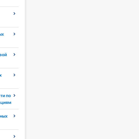
ых
вой
х
ти по
ациям
ных