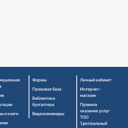
ационная
Формы
Личный кабинет
а
Правовая база
Интернет-
ие
магазин
Библиотека
ьтации
бухгалтера
Правила
оказания услуг
ы и книги
Видеосеминары
ТОО
ании
'Центральный