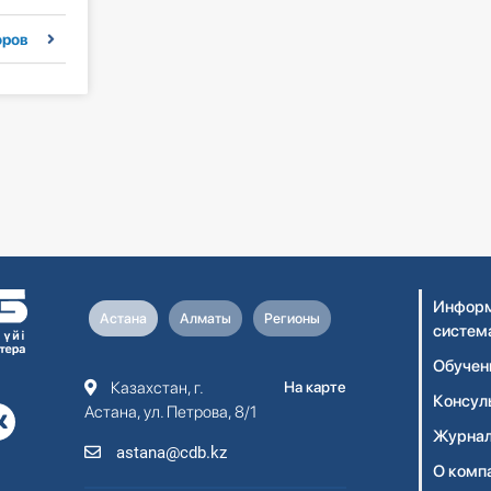
оров
Информ
Астана
Алматы
Регионы
систем
Обучен
Казахстан, г.
На карте
Консул
Астана, ул. Петрова, 8/1
Журнал
astana@cdb.kz
О комп