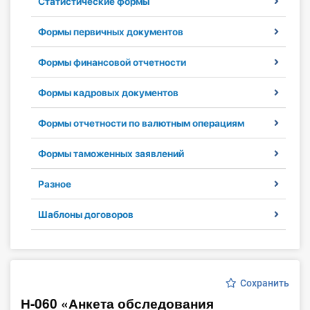
Статистические формы
Инструменты
Формы первичных документов
Вебинары
Формы финансовой отчетности
Справочник бухгалтера
Формы кадровых документов
Участник ВЭД
Формы отчетности по валютным операциям
Практика ИП
Формы таможенных заявлений
Разное
Кадры. Труд. Зарплата.
Шаблоны договоров
Учет по отраслям
Юридический помощник
Сохранить
Интернет-магазин
Н-060 «Анкета обследования