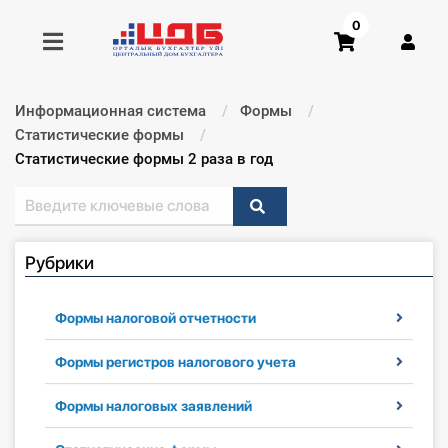
0
Информационная система
Формы
Получить консультацию
Статистические формы
Текущий:
Статистические формы 2 раза в год
Купить доступ
Главная ИС
Рубрики
Формы
Формы налоговой отчетности
Консультации
Формы регистров налогового учета
Правовая база
Формы налоговых заявлений
Библиотека бухгалтера