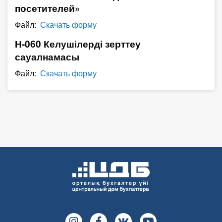
посетителей»
О Системе
Файл:
Скачать форму
Обучение
Н-060 Келушілерді зерттеу
Тарифы
сауалнамасы
Файл:
Скачать форму
Тестирование для
бухгалтера