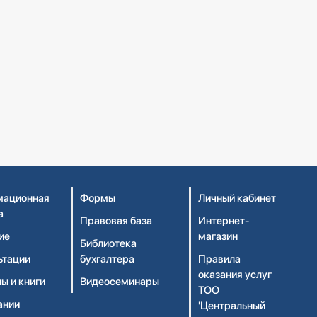
ационная
Формы
Личный кабинет
а
Правовая база
Интернет-
ие
магазин
Библиотека
ьтации
бухгалтера
Правила
оказания услуг
ы и книги
Видеосеминары
ТОО
ании
'Центральный