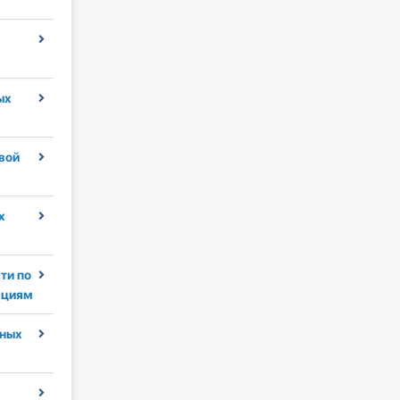
ых
вой
х
ти по
ациям
ных