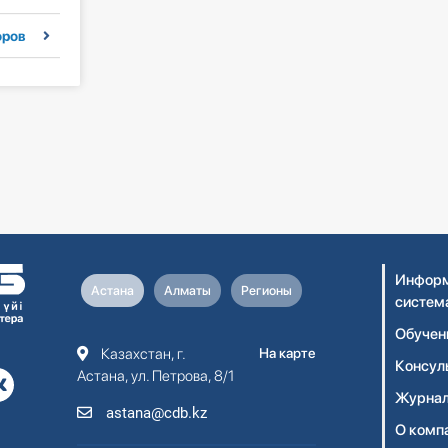
оров
Информ
Астана
Алматы
Регионы
систем
Обучен
Казахстан, г.
На карте
Консул
Астана, ул. Петрова, 8/1
Журнал
astana@cdb.kz
О комп