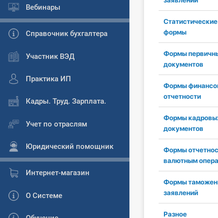
заявлений
Вебинары
Статистические
формы
Справочник бухгалтера
Формы первичн
Участник ВЭД
документов
Практика ИП
Формы финансо
отчетности
Кадры. Труд. Зарплата.
Формы кадровы
Учет по отраслям
документов
Юридический помощник
Формы отчетнос
валютным опер
Интернет-магазин
Формы таможен
заявлений
О Системе
Разное