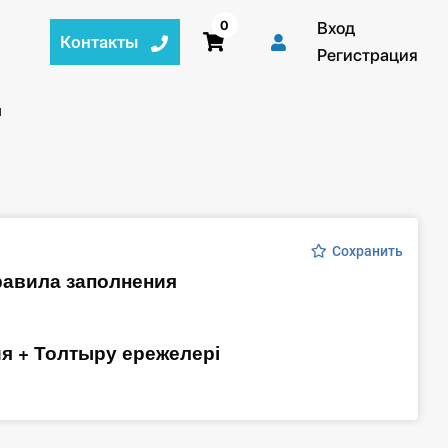
0
Вход
Контакты
Регистрация
й:
ы
Сохранить
равила заполнения
я + Толтыру ережелері