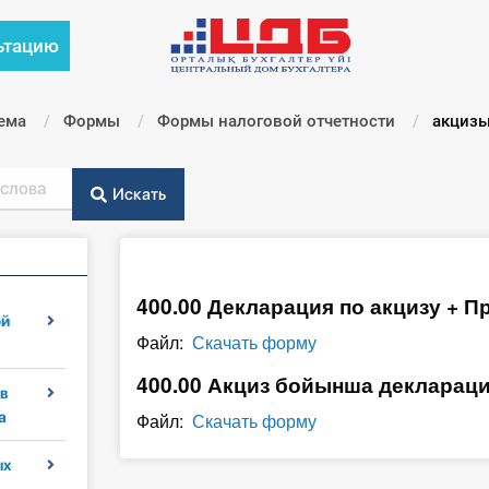
ьтацию
ема
Формы
Формы налоговой отчетности
Текущи
акциз
Искать
400.00 Декларация по акцизу + П
ой
Файл:
Скачать форму
400.00 Акциз бойынша деклараци
в
а
Файл:
Скачать форму
ых