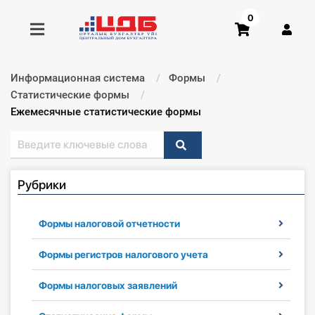
0
Информационная система
Формы
Получить консультацию
Статистические формы
Текущий:
Ежемесячные статистические формы
Купить доступ
Главная ИС
Рубрики
Формы
Формы налоговой отчетности
Консультации
Формы регистров налогового учета
Правовая база
Формы налоговых заявлений
Библиотека бухгалтера