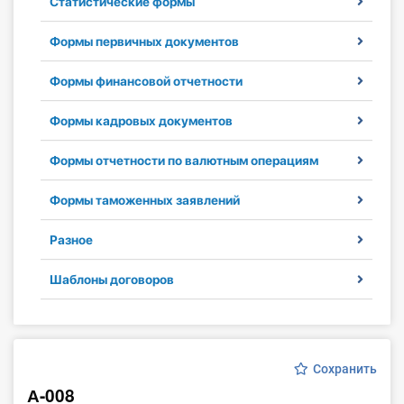
Статистические формы
Инструменты
Формы первичных документов
Вебинары
Формы финансовой отчетности
Справочник бухгалтера
Формы кадровых документов
Участник ВЭД
Формы отчетности по валютным операциям
Практика ИП
Формы таможенных заявлений
Разное
Кадры. Труд. Зарплата.
Шаблоны договоров
Учет по отраслям
Юридический помощник
Сохранить
Интернет-магазин
А-008