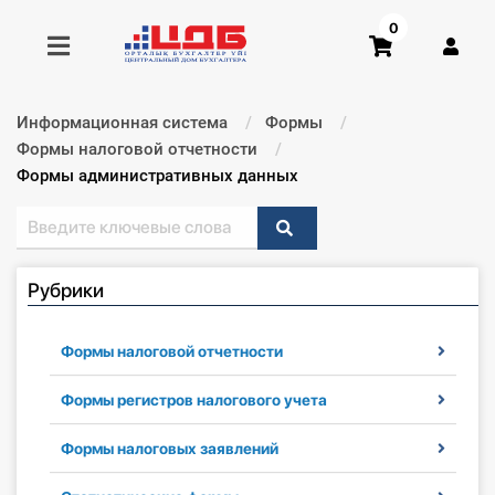
0
Информационная система
Формы
Получить консультацию
Формы налоговой отчетности
Текущий:
Формы административных данных
Купить доступ
Главная ИС
Рубрики
Формы
Формы налоговой отчетности
Консультации
Формы регистров налогового учета
Правовая база
Формы налоговых заявлений
Библиотека бухгалтера