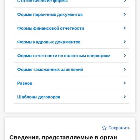
Статистические формы
Инструменты
Формы первичных документов
Вебинары
Формы финансовой отчетности
Справочник бухгалтера
Формы кадровых документов
Участник ВЭД
Формы отчетности по валютным операциям
Практика ИП
Формы таможенных заявлений
Разное
Кадры. Труд. Зарплата.
Шаблоны договоров
Учет по отраслям
Юридический помощник
Сохранить
Интернет-магазин
Сведения, представляемые в орган