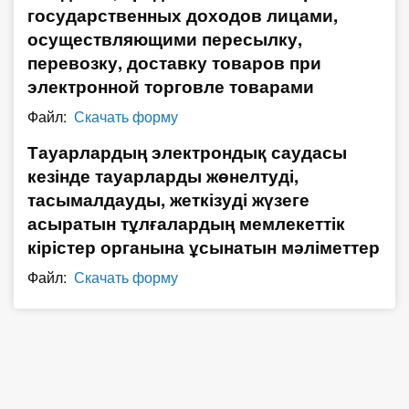
государственных доходов лицами,
О Системе
осуществляющими пересылку,
Обучение
перевозку, доставку товаров при
электронной торговле товарами
Тарифы
Файл:
Скачать форму
Тестирование для
Тауарлардың электрондық саудасы
бухгалтера
кезінде тауарларды жөнелтуді,
тасымалдауды, жеткізуді жүзеге
асыратын тұлғалардың мемлекеттік
кірістер органына ұсынатын мәліметтер
Файл:
Скачать форму