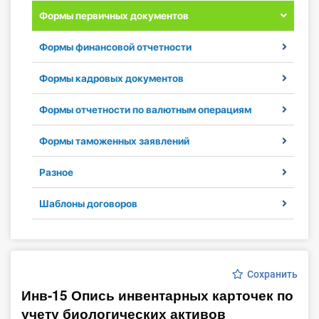
Формы первичных документов
Инструменты
Формы финансовой отчетности
Вебинары
Формы кадровых документов
Справочник бухгалтера
Формы отчетности по валютным операциям
Участник ВЭД
Формы таможенных заявлений
Практика ИП
Разное
Кадры. Труд. Зарплата.
Шаблоны договоров
Учет по отраслям
Юридический помощник
Сохранить
Инв-15 Опись инвентарных карточек по
Интернет-магазин
учету биологических активов