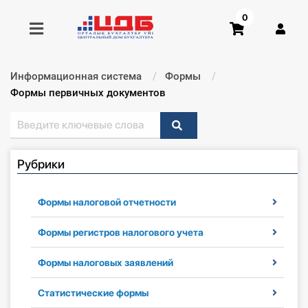
0
Информационная система
Формы
Получить консультацию
Текущий:
Формы первичных документов
Купить доступ
Рубрики
Главная ИС
Формы
Формы налоговой отчетности
Консультации
Формы регистров налогового учета
Формы налоговых заявлений
Правовая база
Статистические формы
Библиотека бухгалтера