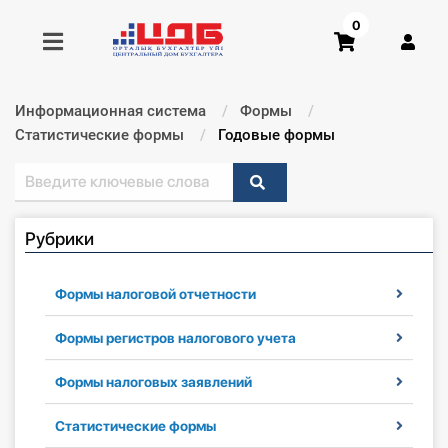
0
Информационная система
Формы
Получить консультацию
Статистические формы
Текущий:
Годовые формы
Купить доступ
Рубрики
Главная ИС
Формы
Формы налоговой отчетности
Консультации
Формы регистров налогового учета
Формы налоговых заявлений
Правовая база
Статистические формы
Библиотека бухгалтера