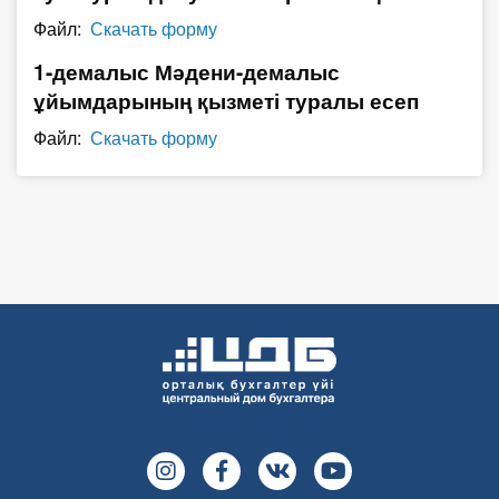
О Системе
Файл:
Скачать форму
1-демалыс Мәдени-демалыс
Обучение
ұйымдарының қызметі туралы есеп
Тарифы
Файл:
Скачать форму
Тестирование для
бухгалтера