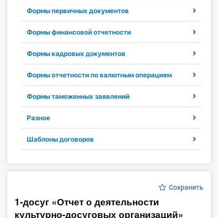
Формы первичных документов
Инструменты
Формы финансовой отчетности
Вебинары
Формы кадровых документов
Справочник бухгалтера
Формы отчетности по валютным операциям
Участник ВЭД
Формы таможенных заявлений
Практика ИП
Разное
Кадры. Труд. Зарплата.
Шаблоны договоров
Учет по отраслям
Юридический помощник
Сохранить
1-досуг «Отчет о деятельности
Интернет-магазин
культурно-досуговых организаций»