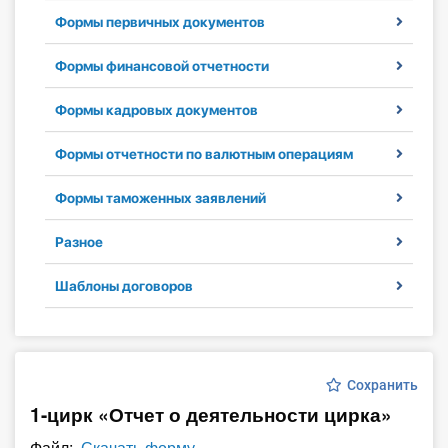
Формы первичных документов
Инструменты
Формы финансовой отчетности
Вебинары
Формы кадровых документов
Справочник бухгалтера
Формы отчетности по валютным операциям
Участник ВЭД
Формы таможенных заявлений
Практика ИП
Разное
Кадры. Труд. Зарплата.
Шаблоны договоров
Учет по отраслям
Юридический помощник
Сохранить
1-цирк «Отчет о деятельности цирка»
Интернет-магазин
Файл:
Скачать форму