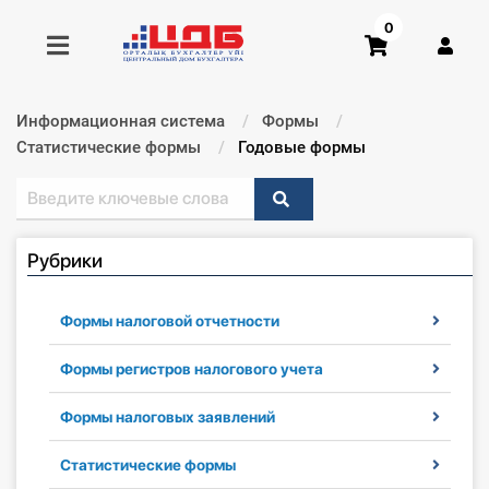
0
Информационная система
Формы
Получить консультацию
Статистические формы
Текущий:
Годовые формы
Купить доступ
Рубрики
Главная ИС
Формы
Формы налоговой отчетности
Консультации
Формы регистров налогового учета
Формы налоговых заявлений
Правовая база
Статистические формы
Библиотека бухгалтера