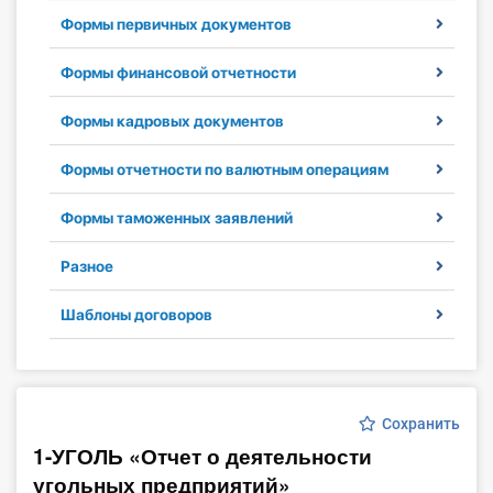
Формы первичных документов
Инструменты
Формы финансовой отчетности
Вебинары
Формы кадровых документов
Справочник бухгалтера
Формы отчетности по валютным операциям
Участник ВЭД
Формы таможенных заявлений
Практика ИП
Разное
Кадры. Труд. Зарплата.
Шаблоны договоров
Учет по отраслям
Юридический помощник
Сохранить
1-УГОЛЬ «Отчет о деятельности
Интернет-магазин
угольных предприятий»