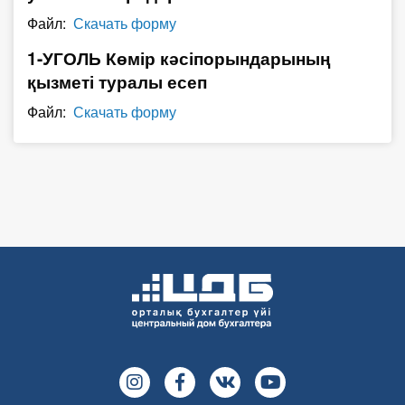
О Системе
Файл:
Скачать форму
1-УГОЛЬ Көмір кәсіпорындарының
Обучение
қызметі туралы есеп
Тарифы
Файл:
Скачать форму
Тестирование для
бухгалтера