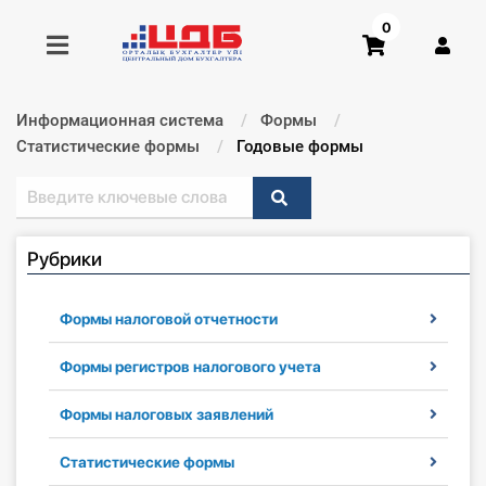
0
Информационная система
Формы
Получить консультацию
Статистические формы
Текущий:
Годовые формы
Купить доступ
Рубрики
Главная ИС
Формы
Формы налоговой отчетности
Консультации
Формы регистров налогового учета
Формы налоговых заявлений
Правовая база
Статистические формы
Библиотека бухгалтера