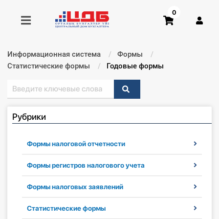
0
Информационная система
Формы
Получить консультацию
Статистические формы
Текущий:
Годовые формы
Купить доступ
Рубрики
Главная ИС
Формы
Формы налоговой отчетности
Консультации
Формы регистров налогового учета
Формы налоговых заявлений
Правовая база
Статистические формы
Библиотека бухгалтера