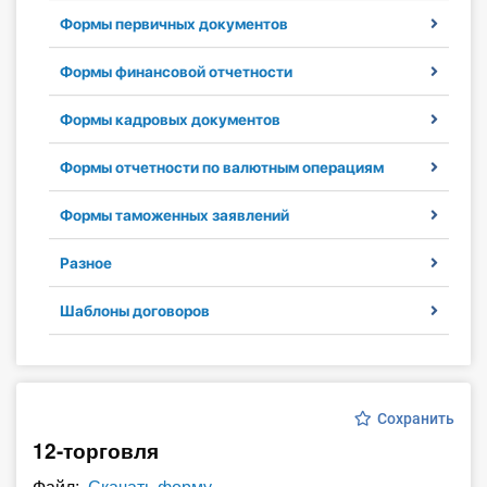
Формы первичных документов
Инструменты
Формы финансовой отчетности
Вебинары
Формы кадровых документов
Справочник бухгалтера
Формы отчетности по валютным операциям
Участник ВЭД
Формы таможенных заявлений
Практика ИП
Разное
Кадры. Труд. Зарплата.
Шаблоны договоров
Учет по отраслям
Юридический помощник
Сохранить
12-торговля
Интернет-магазин
Файл:
Скачать форму