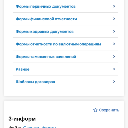
Формы первичных документов
Инструменты
Формы финансовой отчетности
Вебинары
Формы кадровых документов
Справочник бухгалтера
Формы отчетности по валютным операциям
Участник ВЭД
Формы таможенных заявлений
Практика ИП
Разное
Кадры. Труд. Зарплата.
Шаблоны договоров
Учет по отраслям
Юридический помощник
Сохранить
3-информ
Интернет-магазин
Файл:
Скачать форму