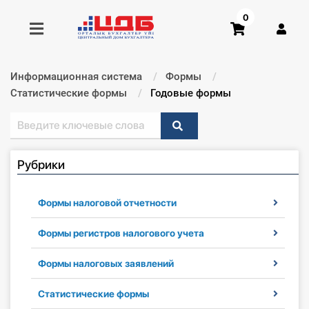
0
Информационная система
Формы
Получить консультацию
Статистические формы
Текущий:
Годовые формы
Купить доступ
Рубрики
Главная ИС
Формы
Формы налоговой отчетности
Консультации
Формы регистров налогового учета
Формы налоговых заявлений
Правовая база
Статистические формы
Библиотека бухгалтера