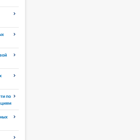
ых
вой
х
ти по
ациям
ных