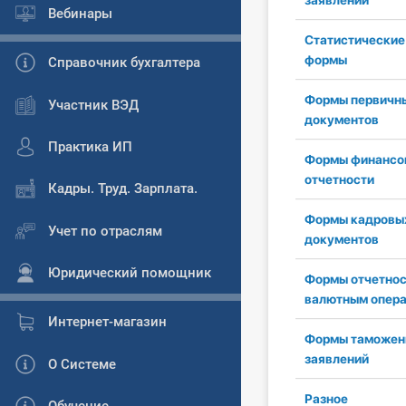
заявлений
Вебинары
Статистические
формы
Справочник бухгалтера
Формы первичн
Участник ВЭД
документов
Практика ИП
Формы финансо
отчетности
Кадры. Труд. Зарплата.
Формы кадровы
Учет по отраслям
документов
Юридический помощник
Формы отчетнос
валютным опер
Интернет-магазин
Формы таможен
заявлений
О Системе
Разное