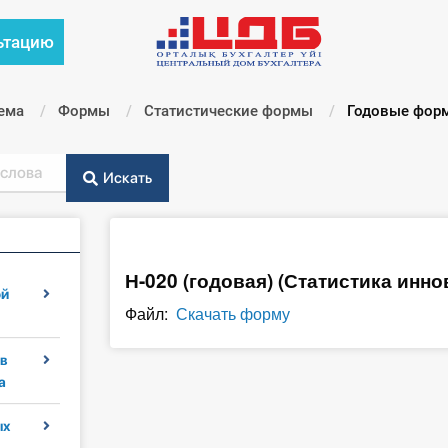
ьтацию
ема
Формы
Статистические формы
Текущий:
Годовые фор
Искать
Н-020 (годовая) (Статистика инно
ой
Файл:
Скачать форму
в
а
ых