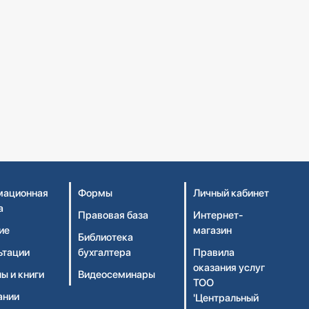
ационная
Формы
Личный кабинет
а
Правовая база
Интернет-
ие
магазин
Библиотека
ьтации
бухгалтера
Правила
оказания услуг
ы и книги
Видеосеминары
ТОО
ании
'Центральный