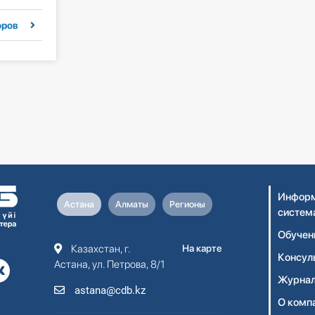
оров
Информ
Астана
Алматы
Регионы
систем
Обучен
Казахстан, г.
На карте
Консул
Астана, ул. Петрова, 8/1
Журнал
astana@cdb.kz
О комп