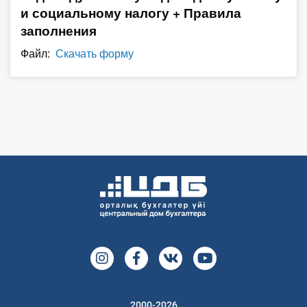
и социальному налогу + Правила
О Системе
заполнения
Обучение
Файл:
Скачать форму
Тарифы
Тестирование для
бухгалтера
2000-2026