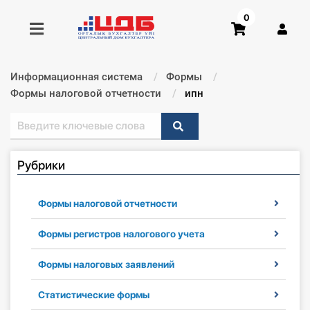
0
Информационная система
Формы
Получить консультацию
Формы налоговой отчетности
Текущий:
ипн
Купить доступ
Рубрики
Главная ИС
Формы
Формы налоговой отчетности
Консультации
Формы регистров налогового учета
Формы налоговых заявлений
Правовая база
Статистические формы
Библиотека бухгалтера