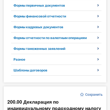
Формы первичных документов
Инструменты
Формы финансовой отчетности
Вебинары
Формы кадровых документов
Справочник бухгалтера
Формы отчетности по валютным операциям
Участник ВЭД
Формы таможенных заявлений
Практика ИП
Разное
Кадры. Труд. Зарплата.
Шаблоны договоров
Учет по отраслям
Юридический помощник
Сохранить
200.00 Декларация по
Интернет-магазин
индивидуальному подоходному налогу