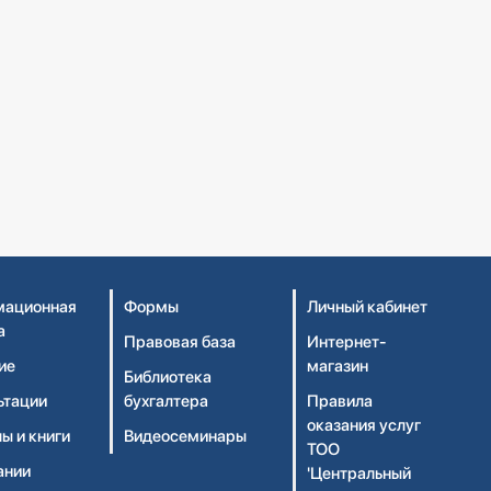
ационная
Формы
Личный кабинет
а
Правовая база
Интернет-
ие
магазин
Библиотека
ьтации
бухгалтера
Правила
оказания услуг
ы и книги
Видеосеминары
ТОО
ании
'Центральный