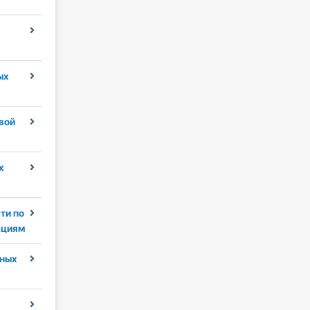
ых
вой
х
ти по
ациям
ных