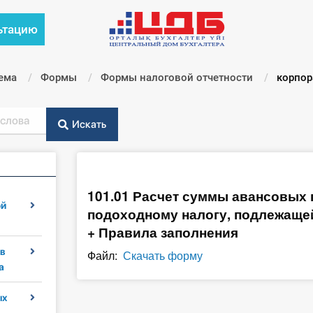
ьтацию
ема
Формы
Формы налоговой отчетности
Текущи
корпор
Искать
101.01 Расчет суммы авансовых
ой
подоходному налогу, подлежащей
+ Правила заполнения
в
Файл:
Скачать форму
а
ых