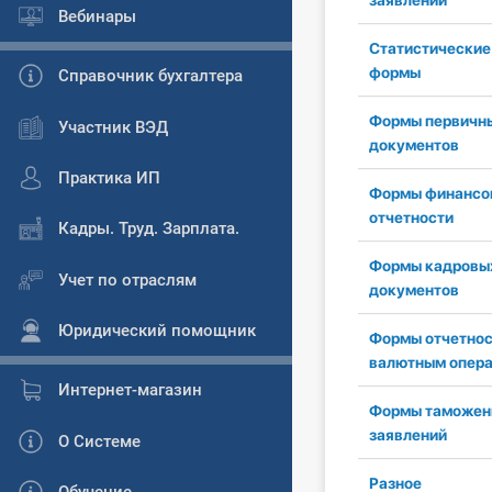
заявлений
Вебинары
Статистические
формы
Справочник бухгалтера
Формы первичн
Участник ВЭД
документов
Практика ИП
Формы финансо
отчетности
Кадры. Труд. Зарплата.
Формы кадровы
Учет по отраслям
документов
Юридический помощник
Формы отчетнос
валютным опер
Интернет-магазин
Формы таможен
заявлений
О Системе
Разное