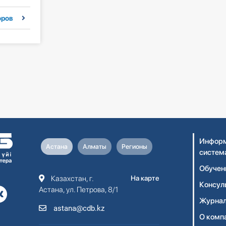
оров
Информ
Астана
Алматы
Регионы
систем
Обучен
Казахстан, г.
На карте
Консул
Астана, ул. Петрова, 8/1
Журнал
astana@cdb.kz
О комп