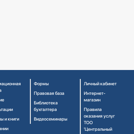
ационная
Формы
Личный кабинет
а
Правовая база
Интернет-
ие
магазин
Библиотека
ьтации
бухгалтера
Правила
оказания услуг
ы и книги
Видеосеминары
ТОО
ании
'Центральный