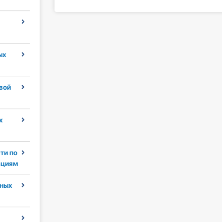
ых
вой
х
ти по
ациям
ных