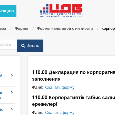
ьтацию
ема
Формы
Формы налоговой отчетности
Текущи
корпор
Искать
110.00 Декларация по корпорати
ой
заполнения
Файл:
Скачать форму
в
110.00 Корпоративтік табыс сал
а
ережелері
ых
Файл:
Скачать форму