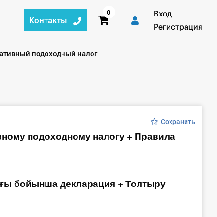
0
Вход
Контакты
Регистрация
й:
ативный подоходный налог
Сохранить
вному подоходному налогу + Правила
ығы бойынша декларация + Толтыру