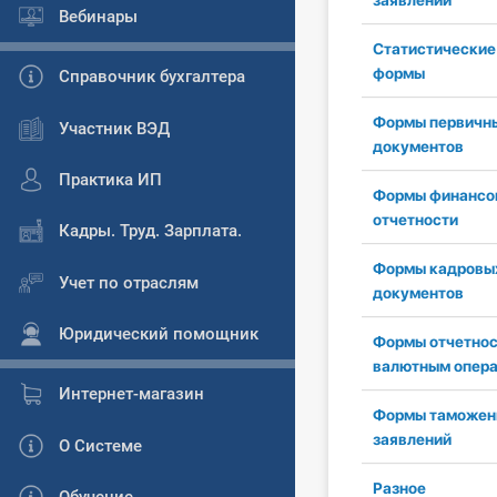
заявлений
Вебинары
Статистические
формы
Справочник бухгалтера
Формы первичн
Участник ВЭД
документов
Практика ИП
Формы финансо
отчетности
Кадры. Труд. Зарплата.
Формы кадровы
Учет по отраслям
документов
Юридический помощник
Формы отчетнос
валютным опер
Интернет-магазин
Формы таможен
заявлений
О Системе
Разное