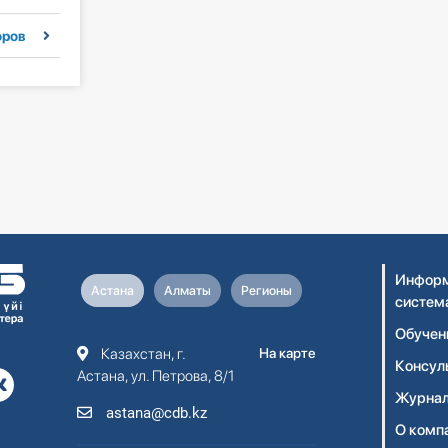
оров
Информ
Астана
Алматы
Регионы
систем
Обучен
Казахстан, г.
На карте
Консул
Астана, ул. Петрова, 8/1
Журнал
astana@cdb.kz
О комп